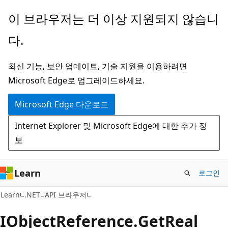
주
페
이 브라우저는 더 이상 지원되지 않습니
요
이
다.
콘
지
텐
내
최신 기능, 보안 업데이트, 기술 지원을 이용하려면
츠
탐
Microsoft Edge로 업그레이드하세요.
로
색
건
으
Microsoft Edge 다운로드
너
로
Internet Explorer 및 Microsoft Edge에 대한 추가 정
뛰
건
보
기
너
뛰
기
Learn
로그인
C#
Learn
.NET
API 브라우저
IObject
Reference.
Get
Real