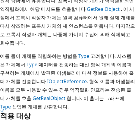
원격 상황에서 유용합니다. 프록시 작성자 개체가 역직렬화되면
역직렬화에서 해당 메서드를 호출합니다
GetRealObject
. 이 시
점에서 프록시 작성자 개체는 원격 컴퓨터에서 원래 실제 개체를
다시 참조하는 프록시 개체의 새 인스턴스를 만듭니다. 마지막으
로 프록시 작성자 개체는 나중에 가비지 수집에 의해 삭제되고
회수됩니다.
예를 들어 개체를 직렬화하는 방법을
Type
고려합니다. 시스템
은 개체에서
Type
데이터를 전송하는 대신 형식 개체의 이름과
구현하는 개체에서 발견된 어셈블리에 대한 정보를 사용하여 홀
더 개체를 전송합니다
IObjectReference
. 형식 이름과 어셈블리
이름을 모두 사용할 수 있는 경우 역직렬화 인프라는 전송된 홀
더 개체를 호출
GetRealObject
합니다. 이 홀더는 그래프에
Type
삽입된 개체를 반환합니다.
적용 대상
읽