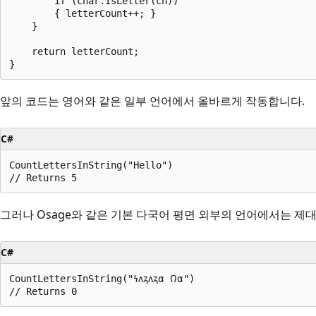
        if (char.IsLetter(ch))

        { letterCount++; }

    }

    return letterCount;

앞의 코드는 영어와 같은 일부 언어에서 올바르게 작동합니다.
C#
CountLettersInString("Hello")

그러나 Osage와 같은 기본 다국어 평면 외부의 언어에서는 제
C#
CountLettersInString("𐓏𐓘𐓻𐓘𐓻𐓟 𐒻𐓟")
