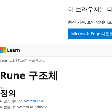
주
페
이 브라우저는 더
요
이
콘
지
최신 기능, 보안 업데이트,
텐
내
Microsoft Edge 다
츠
탐
로
색
건
으
Learn
너
로
Learn
.NET
API 브라우저
뛰
건
기
너
Rune 구조체
뛰
기
정의
네임스페이스:
System.Text
어셈블리:
System.Runtime.dll