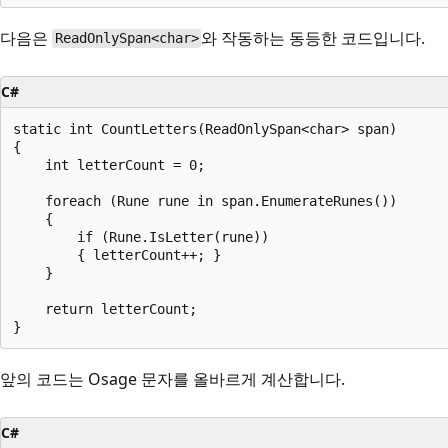
다음은
와 작동하는 동등한 코드입니다.
ReadOnlySpan<char>
C#
static int CountLetters(ReadOnlySpan<char> span)

{

    int letterCount = 0;

    foreach (Rune rune in span.EnumerateRunes())

    {

        if (Rune.IsLetter(rune))

        { letterCount++; }

    }

    return letterCount;

앞의 코드는 Osage 문자를 올바르게 계산합니다.
C#