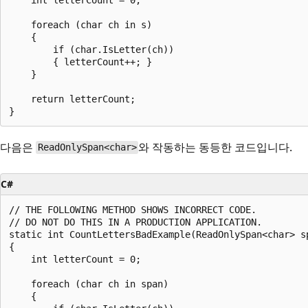
    foreach (char ch in s)

    {

        if (char.IsLetter(ch))

        { letterCount++; }

    }

    return letterCount;

다음은
와 작동하는 동등한 코드입니다.
ReadOnlySpan<char>
C#
// THE FOLLOWING METHOD SHOWS INCORRECT CODE.

// DO NOT DO THIS IN A PRODUCTION APPLICATION.

static int CountLettersBadExample(ReadOnlySpan<char> sp
{

    int letterCount = 0;

    foreach (char ch in span)

    {
