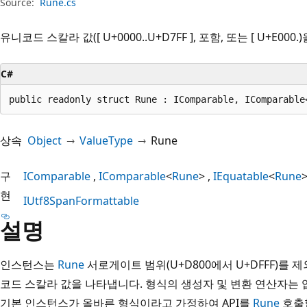
Source:
Rune.cs
유니코드 스칼라 값([ U+0000..U+D7FF ], 포함, 또는 [ U+E000.)
C#
public readonly struct Rune : IComparable, IComparable
상속
Object
ValueType
Rune
구
IComparable
IComparable
<
Rune
>
IEquatable
<
Rune
현
IUtf8SpanFormattable
설명
인스턴스는
Rune
서로게이트 범위(U+D800에서 U+DFFF)를
코드 스칼라 값을 나타냅니다. 형식의 생성자 및 변환 연산자는
기본 인스턴스가 올바른 형식이라고 가정하여 API를
Rune
호출할