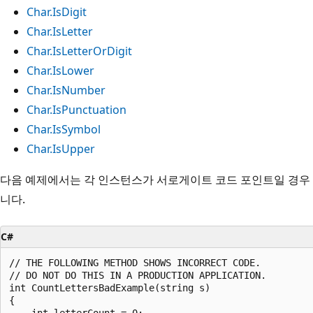
Char.IsDigit
Char.IsLetter
Char.IsLetterOrDigit
Char.IsLower
Char.IsNumber
Char.IsPunctuation
Char.IsSymbol
Char.IsUpper
다음 예제에서는 각 인스턴스가 서로게이트 코드 포인트일 경우 
니다.
C#
// THE FOLLOWING METHOD SHOWS INCORRECT CODE.

// DO NOT DO THIS IN A PRODUCTION APPLICATION.

int CountLettersBadExample(string s)

{

    int letterCount = 0;
