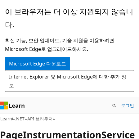
주
페
이 브라우저는 더 이상 지원되지 않습니
요
이
다.
콘
지
텐
내
최신 기능, 보안 업데이트, 기술 지원을 이용하려면
츠
탐
Microsoft Edge로 업그레이드하세요.
로
색
건
으
Microsoft Edge 다운로드
너
로
Internet Explorer 및 Microsoft Edge에 대한 추가 정
뛰
건
보
기
너
뛰
기
Learn
로그인
C#
Learn
.NET
API 브라우저
Page
Instrumentation
Service