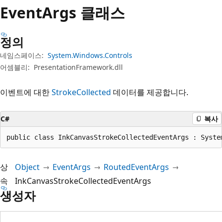
Event
Args 클래스
정의
네임스페이스:
System.Windows.Controls
어셈블리:
PresentationFramework.dll
이벤트에 대한
StrokeCollected
데이터를 제공합니다.
C#
복사
public class InkCanvasStrokeCollectedEventArgs : Syste
상
Object
EventArgs
RoutedEventArgs
속
InkCanvasStrokeCollectedEventArgs
생성자