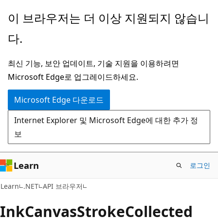
주
페
이 브라우저는 더 이상 지원되지 않습니
요
이
다.
콘
지
텐
내
최신 기능, 보안 업데이트, 기술 지원을 이용하려면
츠
탐
Microsoft Edge로 업그레이드하세요.
로
색
건
으
Microsoft Edge 다운로드
너
로
Internet Explorer 및 Microsoft Edge에 대한 추가 정
뛰
건
보
기
너
뛰
기
Learn
로그인
C#
Learn
.NET
API 브라우저
Ink
Canvas
Stroke
Collected