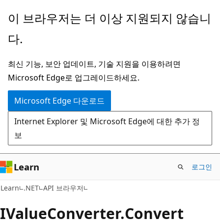
주
페
이 브라우저는 더 이상 지원되지 않습니
요
이
다.
콘
지
텐
내
최신 기능, 보안 업데이트, 기술 지원을 이용하려면
츠
탐
Microsoft Edge로 업그레이드하세요.
로
색
건
으
Microsoft Edge 다운로드
너
로
Internet Explorer 및 Microsoft Edge에 대한 추가 정
뛰
건
보
기
너
뛰
기
Learn
로그인
C#
Learn
.NET
API 브라우저
IValue
Converter.
Convert