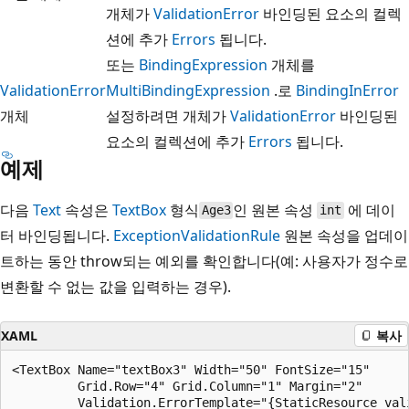
개체가
ValidationError
바인딩된 요소의 컬렉
션에 추가
Errors
됩니다.
또는
BindingExpression
개체를
ValidationError
MultiBindingExpression
.로
BindingInError
개체
설정하려면 개체가
ValidationError
바인딩된
요소의 컬렉션에 추가
Errors
됩니다.
예제
다음
Text
속성은
TextBox
형식
인 원본 속성
에 데이
Age3
int
터 바인딩됩니다.
ExceptionValidationRule
원본 속성을 업데이
트하는 동안 throw되는 예외를 확인합니다(예: 사용자가 정수로
변환할 수 없는 값을 입력하는 경우).
XAML
복사
<TextBox Name="textBox3" Width="50" FontSize="15"

         Grid.Row="4" Grid.Column="1" Margin="2"

         Validation.ErrorTemplate="{StaticResource vali