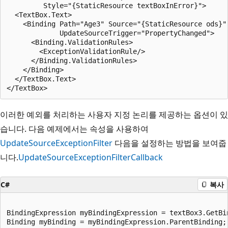
         Style="{StaticResource textBoxInError}">

  <TextBox.Text>

    <Binding Path="Age3" Source="{StaticResource ods}"

             UpdateSourceTrigger="PropertyChanged">

      <Binding.ValidationRules>

        <ExceptionValidationRule/>

      </Binding.ValidationRules>

    </Binding>

  </TextBox.Text>

이러한 예외를 처리하는 사용자 지정 논리를 제공하는 옵션이 있
습니다. 다음 예제에서는 속성을 사용하여
UpdateSourceExceptionFilter
다음을 설정하는 방법을 보여줍
니다.
UpdateSourceExceptionFilterCallback
C#
복사
BindingExpression myBindingExpression = textBox3.GetBi
Binding myBinding = myBindingExpression.ParentBinding;
