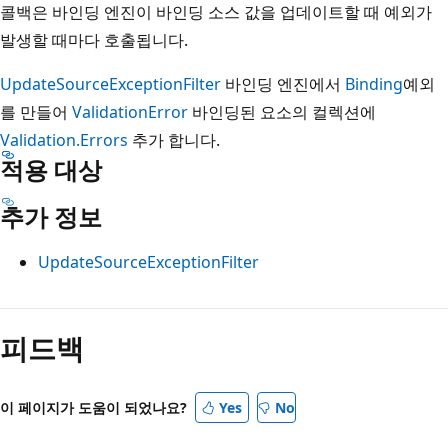
콜백은 바인딩 엔진이 바인딩 소스 값을 업데이트할 때 예외가
발생할 때마다 호출됩니다.
UpdateSourceExceptionFilter
바인딩 엔진에서
Binding
예외
를 만들어
ValidationError
바인딩된 요소의 컬렉션에
Validation.Errors
추가 합니다.
적용 대상
추가 정보
UpdateSourceExceptionFilter
읽
기
피드백
모
드
이 페이지가 도움이 되었나요?
Yes
No
사
용