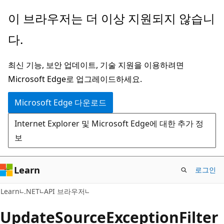
주
페
이 브라우저는 더 이상 지원되지 않습니
요
이
다.
콘
지
텐
내
최신 기능, 보안 업데이트, 기술 지원을 이용하려면
츠
탐
Microsoft Edge로 업그레이드하세요.
로
색
건
으
Microsoft Edge 다운로드
너
로
Internet Explorer 및 Microsoft Edge에 대한 추가 정
뛰
건
보
기
너
뛰
기
Learn
로그인
C#
Learn
.NET
API 브라우저
Update
Source
Exception
Filter