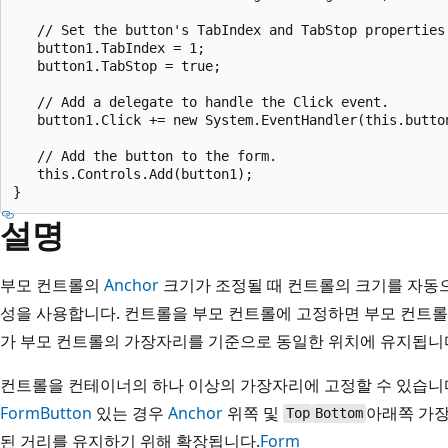
   // Set the button's TabIndex and TabStop properties.
   button1.TabIndex = 1;

   button1.TabStop = true;

   // Add a delegate to handle the Click event.

   button1.Click += new System.EventHandler(this.button
   // Add the button to the form.

   this.Controls.Add(button1);

설명
부모 컨트롤의
Anchor
크기가 조정될 때 컨트롤의 크기를 자동
성을 사용합니다. 컨트롤을 부모 컨트롤에 고정하면 부모 컨트롤
가 부모 컨트롤의 가장자리를 기준으로 동일한 위치에 유지됩니
컨트롤을 컨테이너의 하나 이상의 가장자리에 고정할 수 있습니다
Form
Button
있는 경우
Anchor
위쪽 및
아래쪽 가
Top
Bottom
된 거리를 유지하기 위해 확장됩니다.
Form