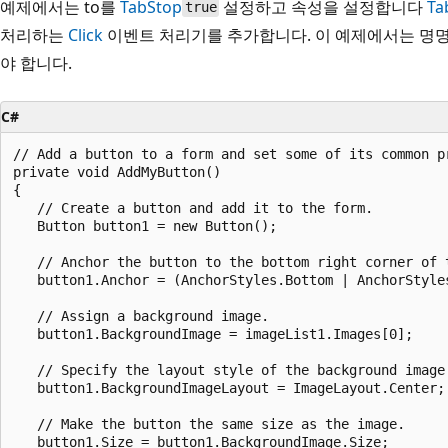
예제에서는 to를
TabStop
설정하고 속성을 설정합니다
Ta
true
처리하는
Click
이벤트 처리기를 추가합니다. 이 예제에서는 명
야 합니다.
C#
// Add a button to a form and set some of its common pr
private void AddMyButton()

{

   // Create a button and add it to the form.

   Button button1 = new Button();

   // Anchor the button to the bottom right corner of t
   button1.Anchor = (AnchorStyles.Bottom | AnchorStyles
   // Assign a background image.

   button1.BackgroundImage = imageList1.Images[0];

   // Specify the layout style of the background image.
   button1.BackgroundImageLayout = ImageLayout.Center;

   // Make the button the same size as the image.

   button1.Size = button1.BackgroundImage.Size;
