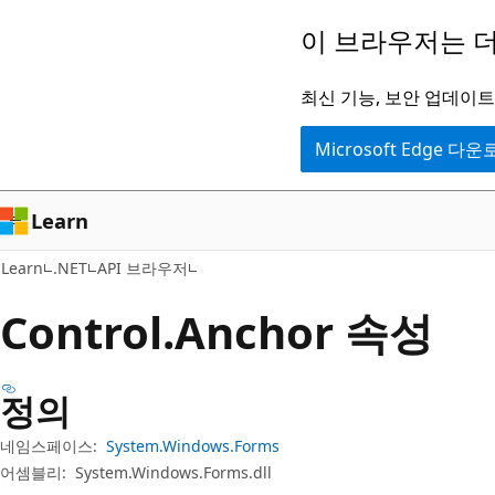
주
페
이 브라우저는 더
요
이
콘
지
최신 기능, 보안 업데이트,
텐
내
Microsoft Edge 다
츠
탐
로
색
건
으
Learn
너
로
Learn
.NET
API 브라우저
뛰
건
기
너
Control.
Anchor 속성
뛰
기
정의
네임스페이스:
System.Windows.Forms
어셈블리:
System.Windows.Forms.dll