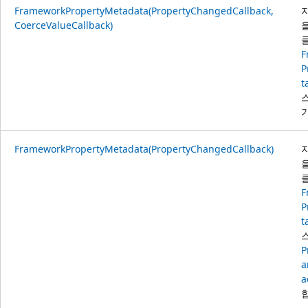
FrameworkPropertyMetadata(PropertyChangedCallback,
CoerceValueCallback)
F
P
t
FrameworkPropertyMetadata(PropertyChangedCallback)
F
P
t
P
a
a