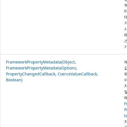
FrameworkPropertyMetadata(Object,
FrameworkPropertyMetadataOptions,
PropertyChangedCallback, CoerceValueCallback,
Boolean)
F
P
t