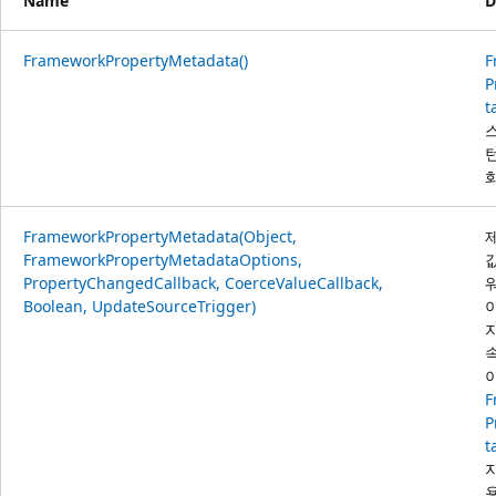
Name
D
FrameworkPropertyMetadata()
F
P
t
FrameworkPropertyMetadata(Object,
FrameworkPropertyMetadataOptions,
PropertyChangedCallback, CoerceValueCallback,
Boolean, UpdateSourceTrigger)
F
P
t