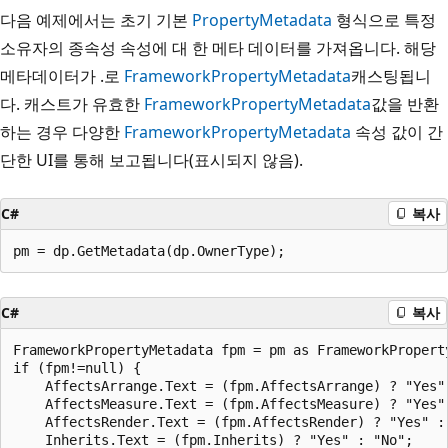
다음 예제에서는 초기 기본
PropertyMetadata
형식으로 특정
소유자의 종속성 속성에 대 한 메타 데이터를 가져옵니다. 해당
메타데이터가 .로
FrameworkPropertyMetadata
캐스팅됩니
다. 캐스트가 유효한
FrameworkPropertyMetadata
값을 반환
하는 경우 다양한
FrameworkPropertyMetadata
속성 값이 간
단한 UI를 통해 보고됩니다(표시되지 않음).
C#
복사
C#
복사
FrameworkPropertyMetadata fpm = pm as FrameworkProperty
if (fpm!=null) {

    AffectsArrange.Text = (fpm.AffectsArrange) ? "Yes" 
    AffectsMeasure.Text = (fpm.AffectsMeasure) ? "Yes" 
    AffectsRender.Text = (fpm.AffectsRender) ? "Yes" : 
    Inherits.Text = (fpm.Inherits) ? "Yes" : "No";
