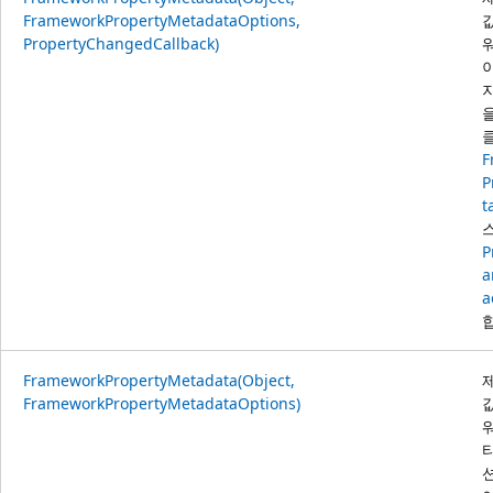
FrameworkPropertyMetadataOptions,
PropertyChangedCallback)
F
P
t
P
a
a
FrameworkPropertyMetadata(Object,
FrameworkPropertyMetadataOptions)