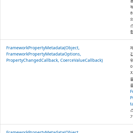
FrameworkPropertyMetadata(Object,
FrameworkPropertyMetadataOptions,
PropertyChangedCallback, CoerceValueCallback)
F
P
t
FrameworkPropertyMetadata(Object,