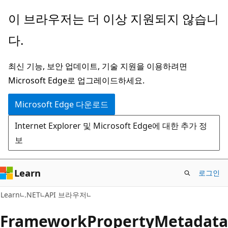
주
페
이 브라우저는 더 이상 지원되지 않습니
요
이
다.
콘
지
텐
내
최신 기능, 보안 업데이트, 기술 지원을 이용하려면
츠
탐
Microsoft Edge로 업그레이드하세요.
로
색
건
으
Microsoft Edge 다운로드
너
로
Internet Explorer 및 Microsoft Edge에 대한 추가 정
뛰
건
보
기
너
뛰
기
Learn
로그인
C#
Learn
.NET
API 브라우저
Framework
Property
Metadata