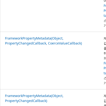
F
P
t
FrameworkPropertyMetadata(Object,
PropertyChangedCallback, CoerceValueCallback)
F
P
t
FrameworkPropertyMetadata(Object,
PropertyChangedCallback)