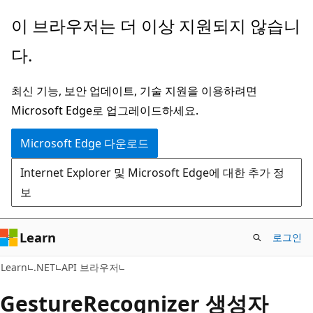
주
페
이 브라우저는 더 이상 지원되지 않습니
요
이
다.
콘
지
텐
내
최신 기능, 보안 업데이트, 기술 지원을 이용하려면
츠
탐
Microsoft Edge로 업그레이드하세요.
로
색
건
으
Microsoft Edge 다운로드
너
로
Internet Explorer 및 Microsoft Edge에 대한 추가 정
뛰
건
보
기
너
뛰
기
Learn
로그인
C#
Learn
.NET
API 브라우저
Gesture
Recognizer 생성자