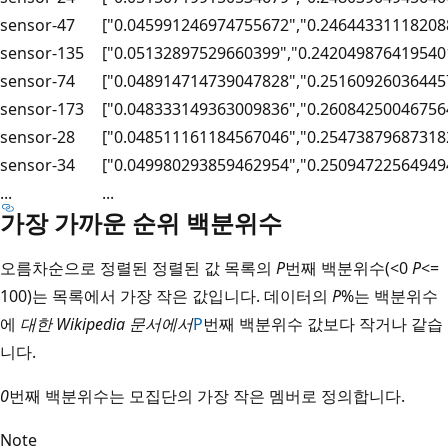
sensor-47
["0.045991246974755672","0.24644331118208
sensor-135
["0.05132897529660399","0.242049876419540
sensor-74
["0.048914714739047828","0.25160926036445
sensor-173
["0.048333149363009836","0.26084250046756
sensor-28
["0.048511161184567046","0.25473879687318
sensor-34
["0.049980293859462954","0.25094722564949
...
...
가장 가까운 순위 백분위수
오름차순으로 정렬된 정렬된 값 목록의
P
번째 백분위수(<0
P
<=
100)는 목록에서 가장 작은 값입니다. 데이터의
P
%는 백분위수
에
대한 Wikipedia 문서에서
P
번째 백분위수 값보다 작거나 같습
니다.
0
번째 백분위수는 모집단의 가장 작은 멤버로 정의합니다.
Note