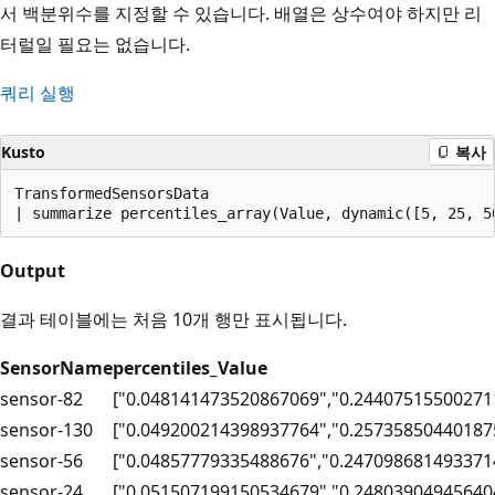
서 백분위수를 지정할 수 있습니다. 배열은 상수여야 하지만 리
터럴일 필요는 없습니다.
쿼리 실행
Kusto
복사
TransformedSensorsData

Output
결과 테이블에는 처음 10개 행만 표시됩니다.
SensorName
percentiles_Value
sensor-82
["0.048141473520867069","0.24407515500271
sensor-130
["0.049200214398937764","0.25735850440187
sensor-56
["0.04857779335488676","0.247098681493371
sensor-24
["0.051507199150534679","0.24803904945640