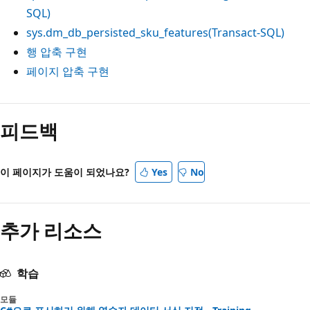
SQL)
sys.dm_db_persisted_sku_features(Transact-SQL)
행 압축 구현
페이지 압축 구현
읽
기
피드백
모
드
이 페이지가 도움이 되었나요?
Yes
No
사
용
안
추가 리소스
함
학습
모듈