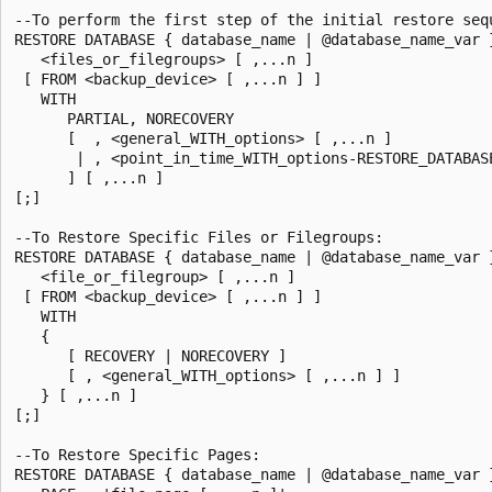
--To perform the first step of the initial restore sequ
RESTORE DATABASE { database_name | @database_name_var }
   <files_or_filegroups> [ ,...n ]

 [ FROM <backup_device> [ ,...n ] ]

   WITH

      PARTIAL, NORECOVERY

      [  , <general_WITH_options> [ ,...n ]

       | , <point_in_time_WITH_options-RESTORE_DATABASE
      ] [ ,...n ]

[;]

--To Restore Specific Files or Filegroups:

RESTORE DATABASE { database_name | @database_name_var }
   <file_or_filegroup> [ ,...n ]

 [ FROM <backup_device> [ ,...n ] ]

   WITH

   {

      [ RECOVERY | NORECOVERY ]

      [ , <general_WITH_options> [ ,...n ] ]

   } [ ,...n ]

[;]

--To Restore Specific Pages:

RESTORE DATABASE { database_name | @database_name_var }