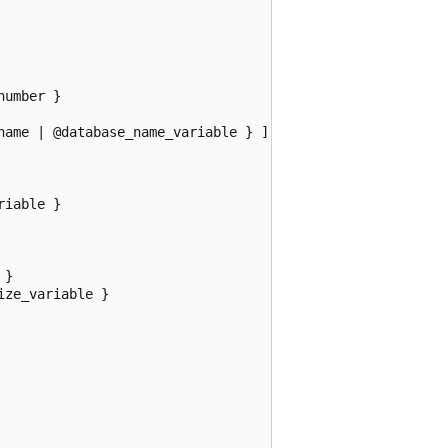
umber }

name | @database_name_variable } ]

iable }

}

ze_variable }
