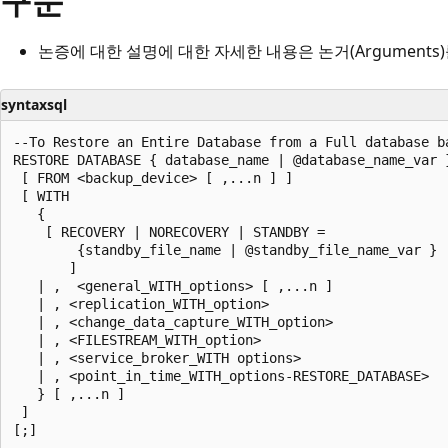
구문
논증에 대한 설명에 대한 자세한 내용은 논거(Argument
syntaxsql
--To Restore an Entire Database from a Full database ba
RESTORE DATABASE { database_name | @database_name_var }
 [ FROM <backup_device> [ ,...n ] ]

 [ WITH

   {

    [ RECOVERY | NORECOVERY | STANDBY =

        {standby_file_name | @standby_file_name_var }

       ]

   | ,  <general_WITH_options> [ ,...n ]

   | , <replication_WITH_option>

   | , <change_data_capture_WITH_option>

   | , <FILESTREAM_WITH_option>

   | , <service_broker_WITH options>

   | , <point_in_time_WITH_options-RESTORE_DATABASE>

   } [ ,...n ]

 ]

[;]
