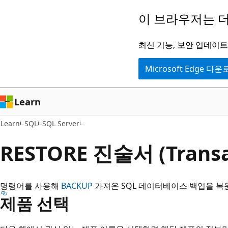
주
이 브라우저는 더
요
콘
최신 기능, 보안 업데이트,
텐
Microsoft Edge 다
츠
로
건
Learn
너
Learn
SQL
SQL Server
뛰
기
RESTORE 진술서 (Transa
명령어를 사용해
BACKUP
가져온 SQL 데이터베이스 백업을 복
제품 선택