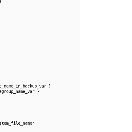


_name_in_backup_var }

group_name_var }

tem_file_name'
