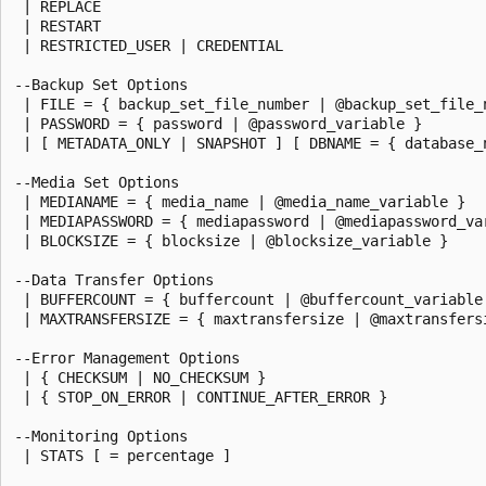
 | REPLACE

 | RESTART

 | RESTRICTED_USER | CREDENTIAL

--Backup Set Options

 | FILE = { backup_set_file_number | @backup_set_file_n
 | PASSWORD = { password | @password_variable }

 | [ METADATA_ONLY | SNAPSHOT ] [ DBNAME = { database_
--Media Set Options

 | MEDIANAME = { media_name | @media_name_variable }

 | MEDIAPASSWORD = { mediapassword | @mediapassword_var
 | BLOCKSIZE = { blocksize | @blocksize_variable }

--Data Transfer Options

 | BUFFERCOUNT = { buffercount | @buffercount_variable 
 | MAXTRANSFERSIZE = { maxtransfersize | @maxtransfersi
--Error Management Options

 | { CHECKSUM | NO_CHECKSUM }

 | { STOP_ON_ERROR | CONTINUE_AFTER_ERROR }

--Monitoring Options

 | STATS [ = percentage ]
