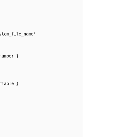
tem_file_name'   

umber }   



iable }  
