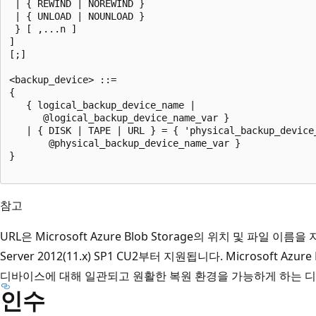
 | { REWIND | NOREWIND }   

 | { UNLOAD | NOUNLOAD }    

 } [ ,...n ]  

]  

[;]  

<backup_device> ::=  

{   

   { logical_backup_device_name |  

      @logical_backup_device_name_var }  

   | { DISK | TAPE | URL } = { 'physical_backup_device_
       @physical_backup_device_name_var }   

}  

참고
URL은 Microsoft Azure Blob Storage의 위치 및 파일 
Server 2012(11.x) SP1 CU2부터 지원됩니다. Microsoft Az
디바이스에 대해 일관되고 원활한 복원 환경을 가능하게 하는 
인수