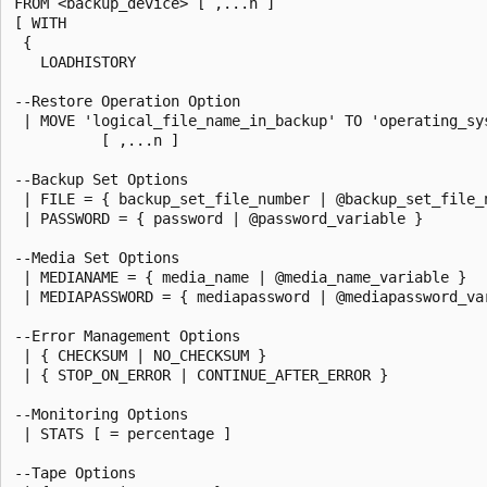
FROM <backup_device> [ ,...n ]  

[ WITH    

 {  

   LOADHISTORY   

--Restore Operation Option  

 | MOVE 'logical_file_name_in_backup' TO 'operating_sys
          [ ,...n ]   

--Backup Set Options  

 | FILE = { backup_set_file_number | @backup_set_file_n
 | PASSWORD = { password | @password_variable }   

--Media Set Options  

 | MEDIANAME = { media_name | @media_name_variable }   
 | MEDIAPASSWORD = { mediapassword | @mediapassword_var
--Error Management Options  

 | { CHECKSUM | NO_CHECKSUM }   

 | { STOP_ON_ERROR | CONTINUE_AFTER_ERROR }  

--Monitoring Options  

 | STATS [ = percentage ]   

--Tape Options  
