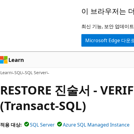
주
이 브라우저는 더
요
콘
최신 기능, 보안 업데이트,
텐
Microsoft Edge 다
츠
로
건
Learn
너
Learn
SQL
SQL Server
뛰
기
RESTORE 진술서 - VERI
(Transact-SQL)
적용 대상:
SQL Server
Azure SQL Managed Instance