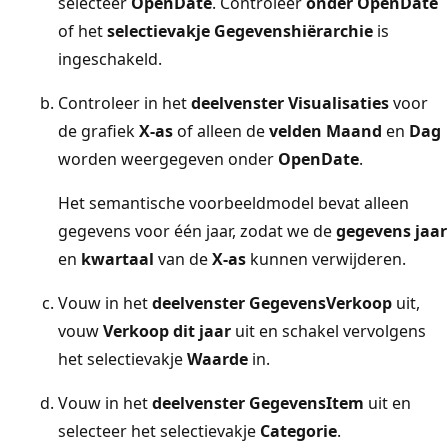
selecteer
OpenDate
.
Controleer
onder OpenDate
of het
selectievakje Gegevenshiërarchie
is
ingeschakeld.
Controleer in het
deelvenster Visualisaties
voor
de grafiek
X-as
of alleen de
velden Maand
en
Dag
worden weergegeven onder
OpenDate
.
Het semantische voorbeeldmodel bevat alleen
gegevens voor één jaar, zodat we de
gegevens jaar
en
kwartaal
van de
X-as
kunnen verwijderen.
Vouw in het
deelvenster Gegevens
Verkoop
uit,
vouw
Verkoop dit jaar
uit en schakel vervolgens
het selectievakje
Waarde
in.
Vouw in het
deelvenster Gegevens
Item
uit en
selecteer het selectievakje
Categorie
.