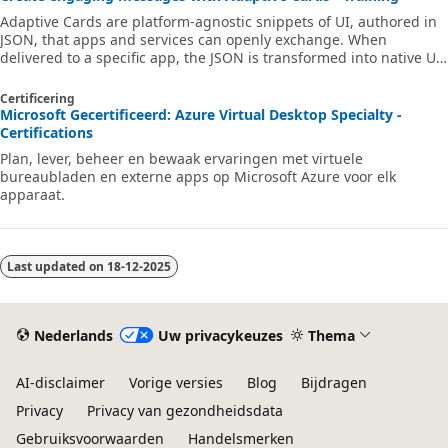
Adaptive Cards are platform-agnostic snippets of UI, authored in
JSON, that apps and services can openly exchange. When
delivered to a specific app, the JSON is transformed into native UI
that automatically adapts to its surroundings. It helps design and
integrate light-weight UI for all major platforms and frameworks.
Certificering
In this module, you'll learn how to create engaging messages with
Microsoft Gecertificeerd: Azure Virtual Desktop Specialty -
Adaptive Cards to create Outlook Actionable Messages and
Certifications
conversations in Microsoft Teams.
Plan, lever, beheer en bewaak ervaringen met virtuele
bureaubladen en externe apps op Microsoft Azure voor elk
apparaat.
Last updated on
18-12-2025
Nederlands
Uw privacykeuzes
Thema
AI-disclaimer
Vorige versies
Blog
Bijdragen
Privacy
Privacy van gezondheidsdata
Gebruiksvoorwaarden
Handelsmerken