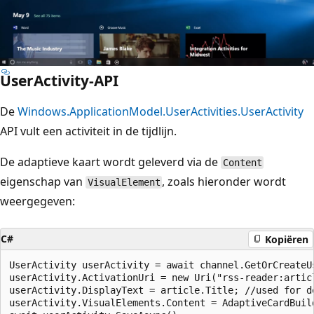
UserActivity-API
De
Windows.ApplicationModel.UserActivities.UserActivity
API vult een activiteit in de tijdlijn.
De adaptieve kaart wordt geleverd via de
Content
eigenschap van
, zoals hieronder wordt
VisualElement
weergegeven:
C#
Kopiëren
UserActivity userActivity = await channel.GetOrCreateU
userActivity.ActivationUri = new Uri("rss-reader:articl
userActivity.DisplayText = article.Title; //used for de
userActivity.VisualElements.Content = AdaptiveCardBuil