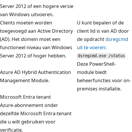
o
Server 2012 of een hogere versie
o
van Windows uitvoeren.
r
Clients moeten worden
U kunt bepalen of de
a
toegevoegd aan Active Directory
client lid is van AD door
p
(AD). Het domein moet een
de opdracht
dsregcmd
p
functioneel niveau van Windows
uit te voeren
:
a
Server 2012 of hoger hebben.
dsregcmd.exe /status
r
Deze PowerShell-
a
Azure AD Hybrid Authentication
module biedt
t
Management Module.
beheerfuncties voor on-
e
premises installatie.
n
Microsoft Entra tenant
m
Azure-abonnement onder
e
dezelfde Microsoft Entra-tenant
t
die u wilt gebruiken voor
W
verificatie.