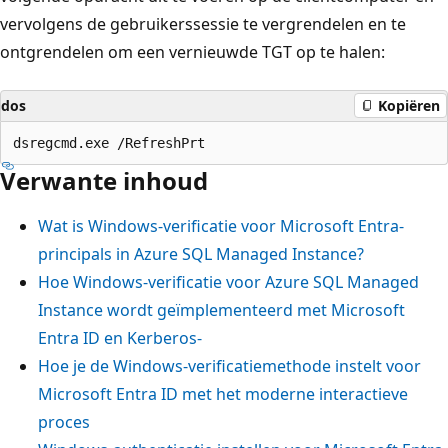
f
vervolgens de gebruikerssessie te vergrendelen en te
t
ontgrendelen om een vernieuwde TGT op te halen:
E
n
dos
Kopiëren
t
r
Verwante inhoud
a
-
Wat is Windows-verificatie voor Microsoft Entra-
v
principals in Azure SQL Managed Instance?
e
Hoe Windows-verificatie voor Azure SQL Managed
r
Instance wordt geïmplementeerd met Microsoft
b
Entra ID en Kerberos-
o
Hoe je de Windows-verificatiemethode instelt voor
n
Microsoft Entra ID met het moderne interactieve
d
proces
e