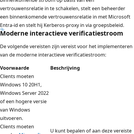
o
vertrouwensrelatie in te schakelen, stelt een beheerder
o
een binnenkomende vertrouwensrelatie in met Microsoft
n
Entra-id en stelt hij Kerberos-proxy in via groepsbeleid.
t
Moderne interactieve verificatiestroom
d
a
De volgende vereisten zijn vereist voor het implementeren
t
van de moderne interactieve verificatiestroom:
d
Voorwaarde
Beschrijving
e
Clients moeten
m
Windows 10 20H1,
o
Windows Server 2022
d
of een hogere versie
e
van Windows
r
uitvoeren.
n
Clients moeten
e
U kunt bepalen of aan deze vereiste