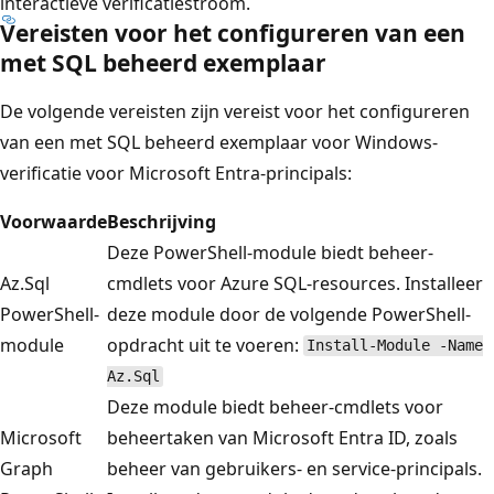
interactieve verificatiestroom.
n
Vereisten voor het configureren van een
d
met SQL beheerd exemplaar
o
w
De volgende vereisten zijn vereist voor het configureren
s
van een met SQL beheerd exemplaar voor Windows-
S
verificatie voor Microsoft Entra-principals:
e
Voorwaarde
Beschrijving
r
Deze PowerShell-module biedt beheer-
v
Az.Sql
cmdlets voor Azure SQL-resources. Installeer
e
PowerShell-
deze module door de volgende PowerShell-
r
module
opdracht uit te voeren:
Install-Module -Name
2
Az.Sql
0
Deze module biedt beheer-cmdlets voor
2
Microsoft
beheertaken van Microsoft Entra ID, zoals
2
Graph
beheer van gebruikers- en service-principals.
o