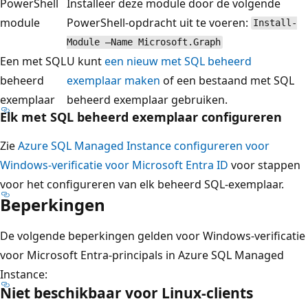
PowerShell
Installeer deze module door de volgende
f
module
PowerShell-opdracht uit te voeren:
Install-
h
Module –Name Microsoft.Graph
o
Een met SQL
U kunt
een nieuw met SQL beheerd
g
beheerd
exemplaar maken
of een bestaand met SQL
e
exemplaar
beheerd exemplaar gebruiken.
r
Elk met SQL beheerd exemplaar configureren
,
w
Zie
Azure SQL Managed Instance configureren voor
a
Windows-verificatie voor Microsoft Entra ID
voor stappen
a
voor het configureren van elk beheerd SQL-exemplaar.
r
Beperkingen
b
De volgende beperkingen gelden voor Windows-verificatie
i
voor Microsoft Entra-principals in Azure SQL Managed
j
Instance:
d
Niet beschikbaar voor Linux-clients
e