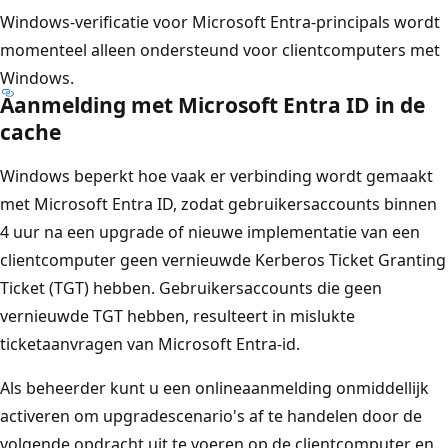
a
Windows-verificatie voor Microsoft Entra-principals wordt
p
momenteel alleen ondersteund voor clientcomputers met
p
Windows.
a
Aanmelding met Microsoft Entra ID in de
r
cache
a
Windows beperkt hoe vaak er verbinding wordt gemaakt
t
met Microsoft Entra ID, zodat gebruikersaccounts binnen
e
4 uur na een upgrade of nieuwe implementatie van een
n
clientcomputer geen vernieuwde Kerberos Ticket Granting
M
Ticket (TGT) hebben. Gebruikersaccounts die geen
i
vernieuwde TGT hebben, resulteert in mislukte
c
ticketaanvragen van Microsoft Entra-id.
r
o
Als beheerder kunt u een onlineaanmelding onmiddellijk
s
activeren om upgradescenario's af te handelen door de
o
volgende opdracht uit te voeren op de clientcomputer en