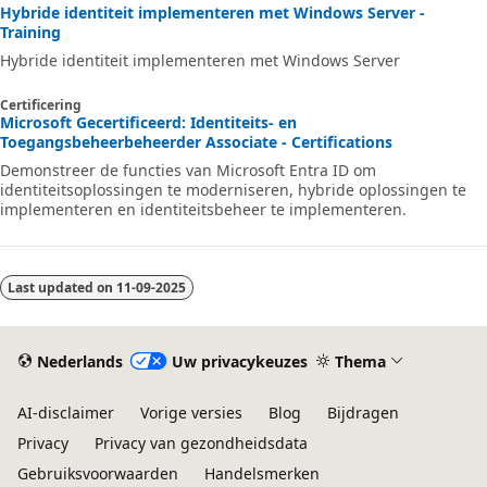
a
Hybride identiteit implementeren met Windows Server -
Training
h
Hybride identiteit implementeren met Windows Server
y
b
Certificering
Microsoft Gecertificeerd: Identiteits- en
r
Toegangsbeheerbeheerder Associate - Certifications
i
Demonstreer de functies van Microsoft Entra ID om
identiteitsoplossingen te moderniseren, hybride oplossingen te
d
implementeren en identiteitsbeheer te implementeren.
e
v
e
Last updated on
11-09-2025
r
b
Nederlands
Uw privacykeuzes
Thema
o
n
AI-disclaimer
Vorige versies
Blog
Bijdragen
d
Privacy
Privacy van gezondheidsdata
e
Gebruiksvoorwaarden
Handelsmerken