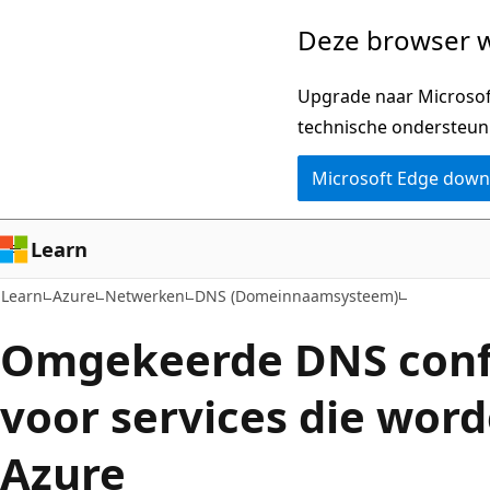
Naar
Deze browser w
hoofdinhoud
gaan
Upgrade naar Microsoft
technische ondersteun
Microsoft Edge dow
Learn
Learn
Azure
Netwerken
DNS (Domeinnaamsysteem)
Omgekeerde DNS conf
voor services die word
Azure