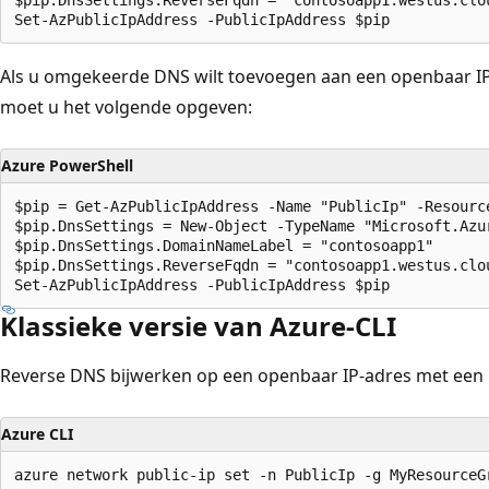
Als u omgekeerde DNS wilt toevoegen aan een openbaar IP
moet u het volgende opgeven:
Azure PowerShell
$pip = Get-AzPublicIpAddress -Name "PublicIp" -Resource
$pip.DnsSettings = New-Object -TypeName "Microsoft.Azu
$pip.DnsSettings.DomainNameLabel = "contosoapp1"

$pip.DnsSettings.ReverseFqdn = "contosoapp1.westus.clou
Klassieke versie van Azure-CLI
Reverse DNS bijwerken op een openbaar IP-adres met een
Azure CLI