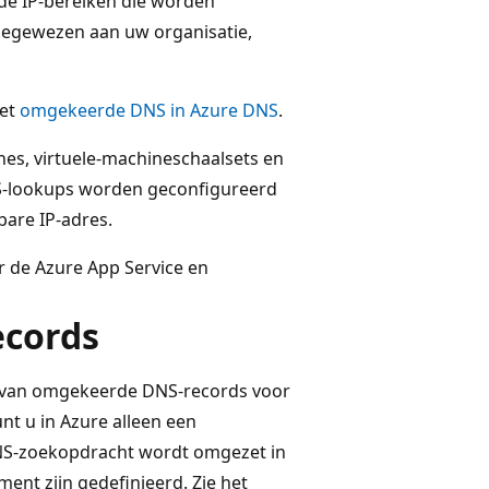
 de IP-bereiken die worden
egewezen aan uw organisatie,
met
omgekeerde DNS in Azure DNS
.
nes, virtuele-machineschaalsets en
NS-lookups worden geconfigureerd
are IP-adres.
de Azure App Service en
ecords
n van omgekeerde DNS-records voor
t u in Azure alleen een
S-zoekopdracht wordt omgezet in
ent zijn gedefinieerd. Zie het