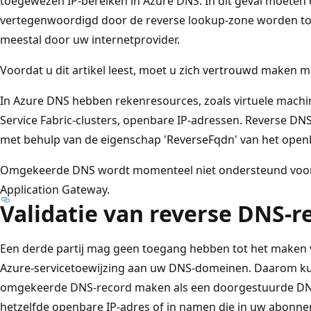
toegewezen IP-bereiken in Azure DNS. In dit geval moeten
vertegenwoordigd door de reverse lookup-zone worden to
meestal door uw internetprovider.
Voordat u dit artikel leest, moet u zich vertrouwd maken 
In Azure DNS hebben rekenresources, zoals virtuele machi
Service Fabric-clusters, openbare IP-adressen. Reverse D
met behulp van de eigenschap 'ReverseFqdn' van het openb
Omgekeerde DNS wordt momenteel niet ondersteund voor 
Application Gateway.
Validatie van reverse DNS-r
Een derde partij mag geen toegang hebben tot het make
Azure-servicetoewijzing aan uw DNS-domeinen. Daarom kun
omgekeerde DNS-record maken als een doorgestuurde DN
hetzelfde openbare IP-adres of in namen die in uw abonnem