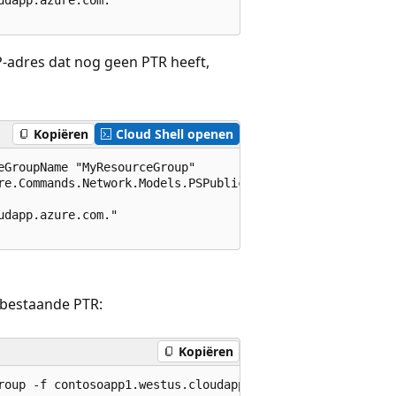
-adres dat nog geen PTR heeft,
Kopiëren
Cloud Shell openen
GroupName "MyResourceGroup"

re.Commands.Network.Models.PSPublicIpAddressDnsSettings"

dapp.azure.com."

 bestaande PTR:
Kopiëren