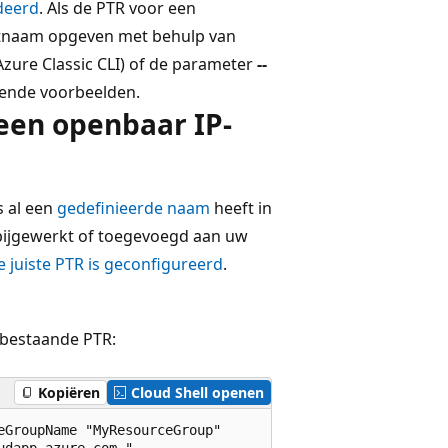
deerd
. Als de PTR voor een
stnaam opgeven met behulp van
Azure Classic CLI) of de parameter
--
gende voorbeelden.
een openbaar IP-
s al een
gedefinieerde naam
heeft in
bijgewerkt of toegevoegd aan uw
de juiste PTR is geconfigureerd
.
 bestaande PTR:
Kopiëren
Cloud Shell openen
GroupName "MyResourceGroup"

dapp.azure.com."
