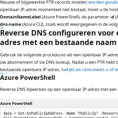
Nieuwe of bijgewerkte PTR-records moeten
worden gevali
openbaar IP-adres momenteel niet bestaat, moet u de ho
DomainNameLabel
(Azure PowerShell), de parameter
-d
(
dns-name
(Azure CLI), zoals wordt weergegeven in de vol
Reverse DNS configureren voor 
adres met een bestaande naam
Gebruik de volgende procedures als een openbaar IP-adre
uw abonnement of via DNS-lookup. Nadat u een PTR hebt 
bestaande openbare IP-adres,
bekijkt en controleert u of 
Azure PowerShell
Reverse DNS bijwerken op een openbaar IP-adres met een
Azure PowerShell
$pip = Get-AzPublicIpAddress -Name "PublicIp" -Resource
$pip.DnsSettings.ReverseFqdn = "contosoapp1.westus.clou