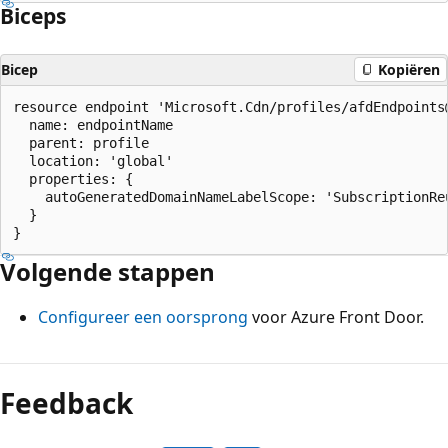
Biceps
Bicep
Kopiëren
resource endpoint 'Microsoft.Cdn/profiles/afdEndpoints@
  name: endpointName

  parent: profile

  location: 'global'

  properties: {

    autoGeneratedDomainNameLabelScope: 'SubscriptionReu
  }

Volgende stappen
Configureer een oorsprong
voor Azure Front Door.
Feedback