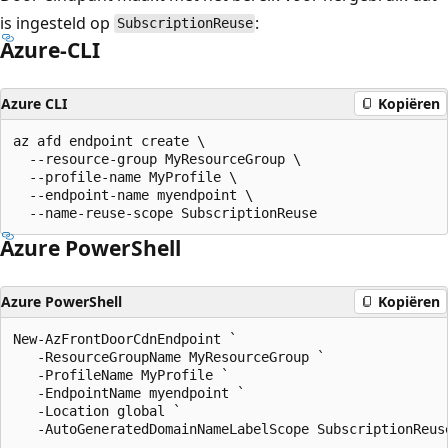
is ingesteld op
:
SubscriptionReuse
Azure-CLI
Azure CLI
Kopiëren
az afd endpoint create \

  --resource-group MyResourceGroup \

  --profile-name MyProfile \

  --endpoint-name myendpoint \

Azure PowerShell
Azure PowerShell
Kopiëren
New-AzFrontDoorCdnEndpoint `

   -ResourceGroupName MyResourceGroup `

   -ProfileName MyProfile `

   -EndpointName myendpoint `

   -Location global `
