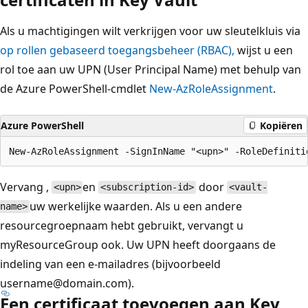
Als u machtigingen wilt verkrijgen voor uw sleutelkluis via
op rollen gebaseerd toegangsbeheer (RBAC),
wijst u een
rol toe aan uw UPN (User Principal Name) met behulp van
de Azure PowerShell-cmdlet
New-AzRoleAssignment
.
Azure PowerShell
Kopiëren
Vervang ,
en
door
<upn>
<subscription-id>
<vault-
uw werkelijke waarden. Als u een andere
name>
resourcegroepnaam hebt gebruikt, vervangt u
myResourceGroup ook. Uw UPN heeft doorgaans de
indeling van een e-mailadres (bijvoorbeeld
username@domain.com).
Een certificaat toevoegen aan Key