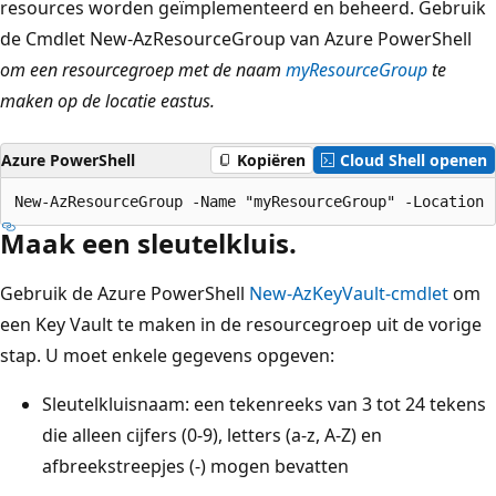
resources worden geïmplementeerd en beheerd. Gebruik
de Cmdlet New-AzResourceGroup van Azure PowerShell
om een resourcegroep met de naam
myResourceGroup
te
maken op de
locatie eastus
.
Azure PowerShell
Kopiëren
Cloud Shell openen
Maak een sleutelkluis.
Gebruik de Azure PowerShell
New-AzKeyVault-cmdlet
om
een Key Vault te maken in de resourcegroep uit de vorige
stap. U moet enkele gegevens opgeven:
Sleutelkluisnaam: een tekenreeks van 3 tot 24 tekens
die alleen cijfers (0-9), letters (a-z, A-Z) en
afbreekstreepjes (-) mogen bevatten