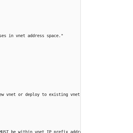
es in vnet address space."

ew vnet or deploy to existing vnet."

MUST be within vnet IP prefix address space."
