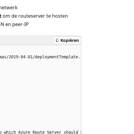
 netwerk
t
om de routeserver te hosten
N en peer-IP
Kopiëren
mas/2019-04-01/deploymentTemplate.json#",

o which Azure Route Server should be deployed."
