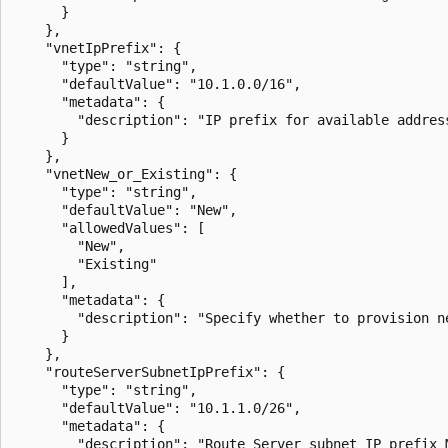
      }

    },

    "vnetIpPrefix": {

      "type": "string",

      "defaultValue": "10.1.0.0/16",

      "metadata": {

        "description": "IP prefix for available address
      }

    },

    "vnetNew_or_Existing": {

      "type": "string",

      "defaultValue": "New",

      "allowedValues": [

        "New",

        "Existing"

      ],

      "metadata": {

        "description": "Specify whether to provision n
      }

    },

    "routeServerSubnetIpPrefix": {

      "type": "string",

      "defaultValue": "10.1.1.0/26",

      "metadata": {

        "description": "Route Server subnet IP prefix 