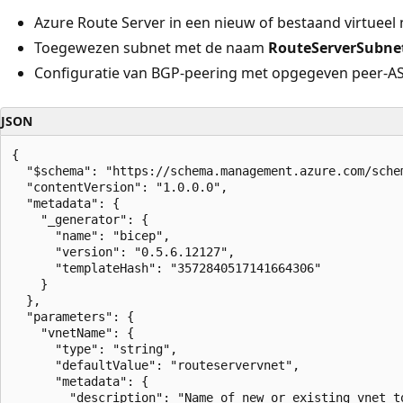
Azure Route Server in een nieuw of bestaand virtueel
Toegewezen subnet met de naam
RouteServerSubne
Configuratie van BGP-peering met opgegeven peer-AS
JSON
{

  "$schema": "https://schema.management.azure.com/sche
  "contentVersion": "1.0.0.0",

  "metadata": {

    "_generator": {

      "name": "bicep",

      "version": "0.5.6.12127",

      "templateHash": "3572840517141664306"

    }

  },

  "parameters": {

    "vnetName": {

      "type": "string",

      "defaultValue": "routeservervnet",

      "metadata": {

        "description": "Name of new or existing vnet t