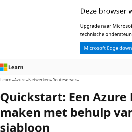
Naar
Deze browser w
hoofdinhoud
gaan
Upgrade naar Microsoft
technische ondersteun
Microsoft Edge dow
Learn
Learn
Azure
Netwerken
Routeserver
Quickstart: Een Azure
maken met behulp va
sjabloon