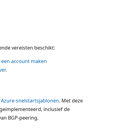
ende vereisten beschikt:
s een account maken
ver
.
t
Azure-snelstartsjablonen
. Met deze
geïmplementeerd, inclusief de
 van BGP-peering.