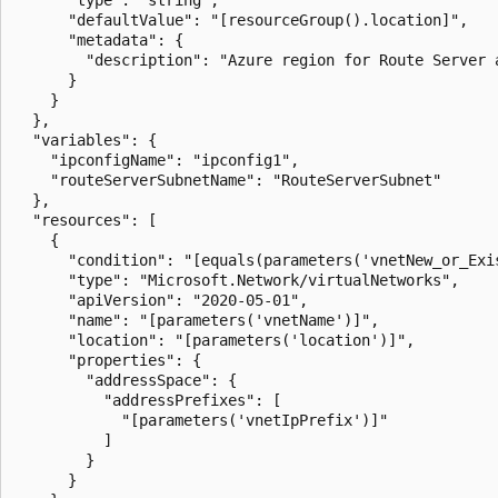
      "defaultValue": "[resourceGroup().location]",

      "metadata": {

        "description": "Azure region for Route Server a
      }

    }

  },

  "variables": {

    "ipconfigName": "ipconfig1",

    "routeServerSubnetName": "RouteServerSubnet"

  },

  "resources": [

    {

      "condition": "[equals(parameters('vnetNew_or_Exis
      "type": "Microsoft.Network/virtualNetworks",

      "apiVersion": "2020-05-01",

      "name": "[parameters('vnetName')]",

      "location": "[parameters('location')]",

      "properties": {

        "addressSpace": {

          "addressPrefixes": [

            "[parameters('vnetIpPrefix')]"

          ]

        }

      }
