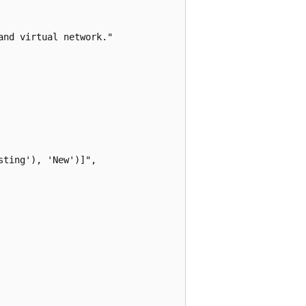
nd virtual network."

ting'), 'New')]",
