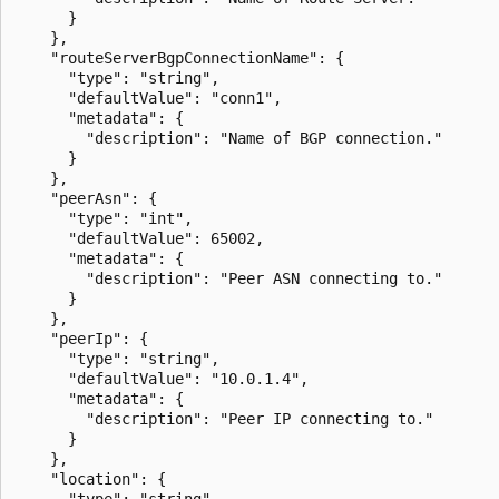
      }

    },

    "routeServerBgpConnectionName": {

      "type": "string",

      "defaultValue": "conn1",

      "metadata": {

        "description": "Name of BGP connection."

      }

    },

    "peerAsn": {

      "type": "int",

      "defaultValue": 65002,

      "metadata": {

        "description": "Peer ASN connecting to."

      }

    },

    "peerIp": {

      "type": "string",

      "defaultValue": "10.0.1.4",

      "metadata": {

        "description": "Peer IP connecting to."

      }

    },

    "location": {

      "type": "string",
