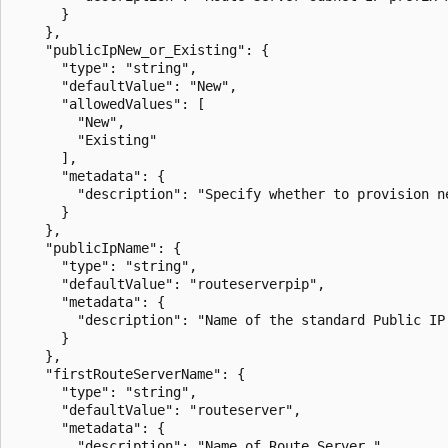
      }

    },

    "publicIpNew_or_Existing": {

      "type": "string",

      "defaultValue": "New",

      "allowedValues": [

        "New",

        "Existing"

      ],

      "metadata": {

        "description": "Specify whether to provision n
      }

    },

    "publicIpName": {

      "type": "string",

      "defaultValue": "routeserverpip",

      "metadata": {

        "description": "Name of the standard Public IP 
      }

    },

    "firstRouteServerName": {

      "type": "string",

      "defaultValue": "routeserver",

      "metadata": {

        "description": "Name of Route Server."
