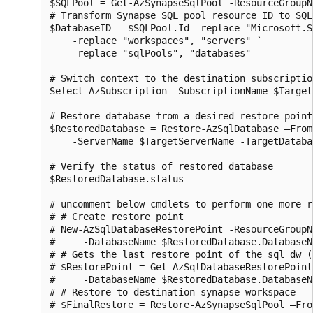
$SQLPool = Get-AzSynapseSqlPool -ResourceGroupN
# Transform Synapse SQL pool resource ID to SQL
$DatabaseID = $SQLPool.Id -replace "Microsoft.S
    -replace "workspaces", "servers" `

    -replace "sqlPools", "databases"

# Switch context to the destination subscription
Select-AzSubscription -SubscriptionName $Target
# Restore database from a desired restore point
$RestoredDatabase = Restore-AzSqlDatabase –From
    -ServerName $TargetServerName -TargetDataba
# Verify the status of restored database

$RestoredDatabase.status

# uncomment below cmdlets to perform one more r
# # Create restore point

# New-AzSqlDatabaseRestorePoint -ResourceGroupN
#     -DatabaseName $RestoredDatabase.DatabaseN
# # Gets the last restore point of the sql dw (
# $RestorePoint = Get-AzSqlDatabaseRestorePoint
#     -DatabaseName $RestoredDatabase.DatabaseN
# # Restore to destination synapse workspace

# $FinalRestore = Restore-AzSynapseSqlPool –Fro