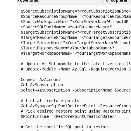
Powershell
Kopiëren
$SourceSubscriptionName="<YourSubscriptionName>"
$SourceResourceGroupName="<YourResourceGroupName
$SourceWorkspaceName="<YourServerNameWithoutURL
$SourceSQLPoolName="<YourDatabaseName>"

$TargetSubscriptionName="<YourTargetSubscriptio
$TargetResourceGroupName="<YourTargetResourceGr
$TargetServerName="<YourTargetServerNameWithout
$TargetDatabaseName="<YourDatabaseName>"

#$TargetWorkspaceName="<YourTargetWorkspaceName
# Update Az.Sql module to the latest version (3
# Update-Module -Name Az.Sql -RequiredVersion 3.
Connect-AzAccount

Get-AzSubscription

Select-AzSubscription -SubscriptionName $Source
# list all restore points

Get-AzSynapseSqlPoolRestorePoint -ResourceGroup
# Pick desired restore point using RestorePoint
$PointInTime="<RestorePointCreationDate>"

# Get the specific SQL pool to restore
