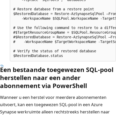
# Restore database from a restore point

$RestoredDatabase = Restore-AzSynapseSqlPool –Fro
    -WorkspaceName $SQLPool.WorkspaceName -TargetS
# Use the following command to restore to a differ
#$TargetResourceGroupName = $SQLPool.ResourceGroup
#$RestoredDatabase = Restore-AzSynapseSqlPool –Fr
#    -WorkspaceName $TargetWorkspaceName -TargetSq
# Verify the status of restored database

Een bestaande toegewezen SQL-pool
herstellen naar een ander
abonnement via PowerShell
Wanneer u een herstel voor meerdere abonnementen
uitvoert, kan een toegewezen SQL-pool in een Azure
Synapse werkruimte alleen rechtstreeks herstellen naar