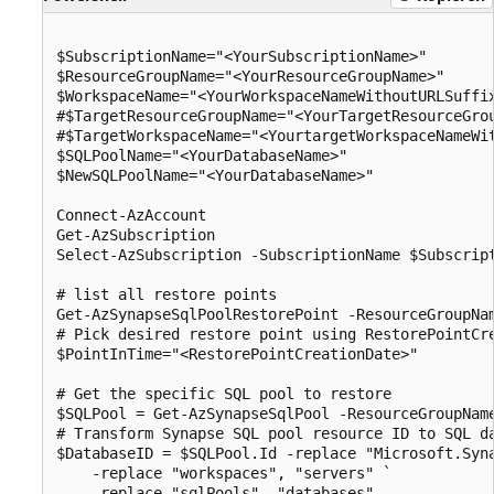
$SubscriptionName="<YourSubscriptionName>"

$ResourceGroupName="<YourResourceGroupName>"

$WorkspaceName="<YourWorkspaceNameWithoutURLSuffix
#$TargetResourceGroupName="<YourTargetResourceGrou
#$TargetWorkspaceName="<YourtargetWorkspaceNameWit
$SQLPoolName="<YourDatabaseName>"

$NewSQLPoolName="<YourDatabaseName>"

Connect-AzAccount

Get-AzSubscription

Select-AzSubscription -SubscriptionName $Subscript
# list all restore points

Get-AzSynapseSqlPoolRestorePoint -ResourceGroupNam
# Pick desired restore point using RestorePointCre
$PointInTime="<RestorePointCreationDate>"

# Get the specific SQL pool to restore

$SQLPool = Get-AzSynapseSqlPool -ResourceGroupName
# Transform Synapse SQL pool resource ID to SQL d
$DatabaseID = $SQLPool.Id -replace "Microsoft.Syna
    -replace "workspaces", "servers" `

    -replace "sqlPools", "databases"
