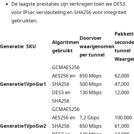
De laagste prestaties zijn verkregen toen we DES3
voor IPsec-versleuteling en SHA256 voor integriteit
gebruikten.
Pakkett
Doorvoer
Algoritmen
seconde
Generatie
SKU
waargenomen
gebruikt
tunnel
per tunnel
Waarge
GCMAES256
AES256 en
650 Mbps
62,000
Generatie1
VpnGw1
SHA256
500 Mbps
47,000
DES3 en
130 Mbps
12,000
SHA256
GCMAES256
AES256 en
1,2 Gbps
100.000
Generatie1
VpnGw2
SHA256
650 Mbps
61,000