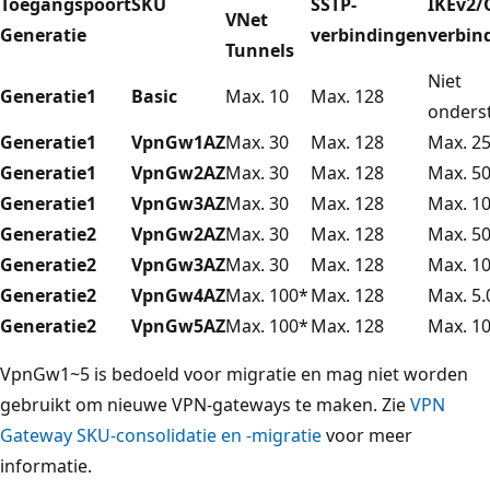
Toegangspoort
SKU
SSTP-
IKEv2/
VNet
Generatie
verbindingen
verbin
Tunnels
Niet
Generatie1
Basic
Max. 10
Max. 128
onders
Generatie1
VpnGw1AZ
Max. 30
Max. 128
Max. 2
Generatie1
VpnGw2AZ
Max. 30
Max. 128
Max. 5
Generatie1
VpnGw3AZ
Max. 30
Max. 128
Max. 1
Generatie2
VpnGw2AZ
Max. 30
Max. 128
Max. 5
Generatie2
VpnGw3AZ
Max. 30
Max. 128
Max. 1
Generatie2
VpnGw4AZ
Max. 100*
Max. 128
Max. 5.
Generatie2
VpnGw5AZ
Max. 100*
Max. 128
Max. 10
VpnGw1~5 is bedoeld voor migratie en mag niet worden
gebruikt om nieuwe VPN-gateways te maken. Zie
VPN
Gateway SKU-consolidatie en -migratie
voor meer
informatie.