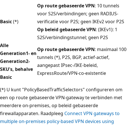
Op route gebaseerde VPN
: 10 tunnels
voor S2S/verbindingen; geen RADIUS-
Basic
(*)
verificatie voor P2S; geen IKEv2 voor P2S
Op beleid gebaseerde VPN
: (IKEv1): 1
S2S/verbindingstunnel; geen P2S
Alle
Op route gebaseerde VPN
: maximaal 100
Generation1- en
tunnels (*), P2S, BGP, actief-actief,
Generation2-
aangepast IPsec-/IKE-beleid,
SKU's, behalve
ExpressRoute/VPN-co-existentie
Basic
(*) U kunt "PolicyBasedTrafficSelectors" configureren om
een op route gebaseerde VPN-gateway te verbinden met
meerdere on-premises, op beleid gebaseerde
firewallapparaten. Raadpleeg
Connect VPN gateways to
multiple on-premises policy-based VPN devices using