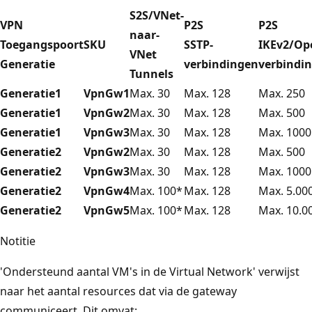
S2S/VNet-
VPN
P2S
P2S
naar-
Toegangspoort
SKU
SSTP-
IKEv2/Op
VNet
Generatie
verbindingen
verbindi
Tunnels
Generatie1
VpnGw1
Max. 30
Max. 128
Max. 250
Generatie1
VpnGw2
Max. 30
Max. 128
Max. 500
Generatie1
VpnGw3
Max. 30
Max. 128
Max. 1000
Generatie2
VpnGw2
Max. 30
Max. 128
Max. 500
Generatie2
VpnGw3
Max. 30
Max. 128
Max. 1000
Generatie2
VpnGw4
Max. 100*
Max. 128
Max. 5.00
Generatie2
VpnGw5
Max. 100*
Max. 128
Max. 10.0
Notitie
'Ondersteund aantal VM's in de Virtual Network' verwijst
naar het aantal resources dat via de gateway
communiceert. Dit omvat: