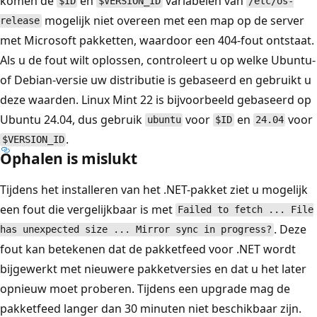
komen de
en
variabelen van
$ID
$VERSION_ID
/etc/os-
mogelijk niet overeen met een map op de server
release
met Microsoft pakketten, waardoor een 404-fout ontstaat.
Als u de fout wilt oplossen, controleert u op welke Ubuntu-
of Debian-versie uw distributie is gebaseerd en gebruikt u
deze waarden. Linux Mint 22 is bijvoorbeeld gebaseerd op
Ubuntu 24.04, dus gebruik
voor
en
voor
ubuntu
$ID
24.04
.
$VERSION_ID
Ophalen is mislukt
Tijdens het installeren van het .NET-pakket ziet u mogelijk
een fout die vergelijkbaar is met
Failed to fetch ... File
. Deze
has unexpected size ... Mirror sync in progress?
fout kan betekenen dat de pakketfeed voor .NET wordt
bijgewerkt met nieuwere pakketversies en dat u het later
opnieuw moet proberen. Tijdens een upgrade mag de
pakketfeed langer dan 30 minuten niet beschikbaar zijn.