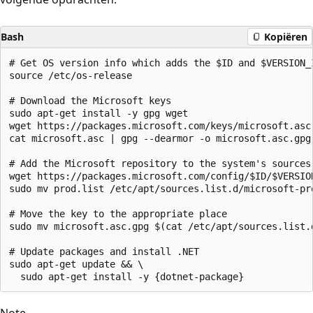
Bash
Kopiëren
# Get OS version info which adds the $ID and $VERSION_I
source /etc/os-release

# Download the Microsoft keys

sudo apt-get install -y gpg wget

wget https://packages.microsoft.com/keys/microsoft.asc

cat microsoft.asc | gpg --dearmor -o microsoft.asc.gpg

# Add the Microsoft repository to the system's sources 
wget https://packages.microsoft.com/config/$ID/$VERSION
sudo mv prod.list /etc/apt/sources.list.d/microsoft-pro
# Move the key to the appropriate place

sudo mv microsoft.asc.gpg $(cat /etc/apt/sources.list.
# Update packages and install .NET

sudo apt-get update && \

Note