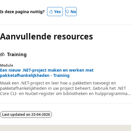
Is deze pagina nuttig?
Yes
No
Aanvullende resources
Training
Module
Een nieuw .NET-project maken en werken met
pakketafhankelijkheden - Training
Maak een .NET-project en leer hoe u pakketten toevoegt en
pakketafhankelijkheden in uw project beheert. Gebruik het .NET
Core CLI- en NuGet-register om bibliotheken en hulpprogramma's
toe te voegen aan uw C#-toepassingen via Visual Studio Code.
Last updated on
23-04-2026