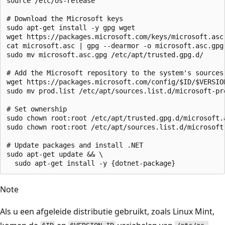
source /etc/os-release

# Download the Microsoft keys

sudo apt-get install -y gpg wget

wget https://packages.microsoft.com/keys/microsoft.asc

cat microsoft.asc | gpg --dearmor -o microsoft.asc.gpg

sudo mv microsoft.asc.gpg /etc/apt/trusted.gpg.d/

# Add the Microsoft repository to the system's sources 
wget https://packages.microsoft.com/config/$ID/$VERSION
sudo mv prod.list /etc/apt/sources.list.d/microsoft-pro
# Set ownership

sudo chown root:root /etc/apt/trusted.gpg.d/microsoft.a
sudo chown root:root /etc/apt/sources.list.d/microsoft-
# Update packages and install .NET

sudo apt-get update && \

Note
Als u een afgeleide distributie gebruikt, zoals Linux Mint,