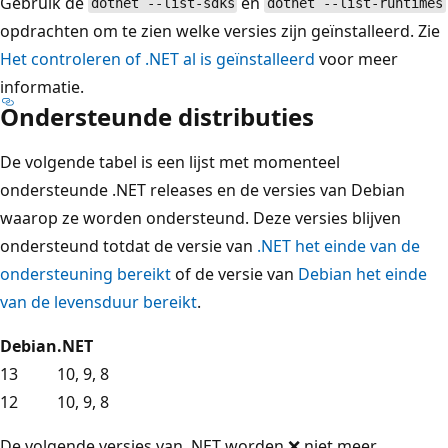
Gebruik de
en
dotnet --list-sdks
dotnet --list-runtimes
opdrachten om te zien welke versies zijn geïnstalleerd. Zie
Het controleren of .NET al is geïnstalleerd
voor meer
informatie.
Ondersteunde distributies
De volgende tabel is een lijst met momenteel
ondersteunde .NET releases en de versies van Debian
waarop ze worden ondersteund. Deze versies blijven
ondersteund totdat de versie van
.NET het einde van de
ondersteuning bereikt
of de versie van
Debian het einde
van de levensduur bereikt
.
Debian
.NET
13
10, 9, 8
12
10, 9, 8
De volgende versies van .NET worden ❌ niet meer