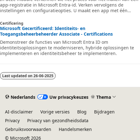
app-registratie in Microsoft Entra-id. Verken vervolgens de
instellingen en configuratieopties. U maakt een app met één
pagina, registreert multitenant-app en andere opties. Als
onderdeel van dit proces gaan we dieper in op het verlenen van
Certificering
gebruikerstoegang tot apps en configureren we hoe en wanneer
Microsoft Gecertificeerd: Identiteits- en
ze de app en de bijbehorende gegevens kunnen gebruiken.
Toegangsbeheerbeheerder Associate - Certifications
Demonstreer de functies van Microsoft Entra ID om
identiteitsoplossingen te moderniseren, hybride oplossingen te
implementeren en identiteitsbeheer te implementeren.
Last updated on
26-06-2025
Nederlands
Uw privacykeuzes
Thema
AI-disclaimer
Vorige versies
Blog
Bijdragen
Privacy
Privacy van gezondheidsdata
Gebruiksvoorwaarden
Handelsmerken
© Microsoft 2026