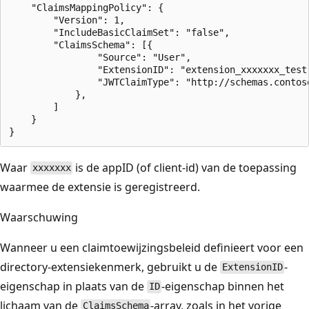
    "ClaimsMappingPolicy": {

        "Version": 1,

        "IncludeBasicClaimSet": "false",

        "ClaimsSchema": [{

                "Source": "User",

                "ExtensionID": "extension_xxxxxxx_test"
                "JWTClaimType": "http://schemas.contos
            },

        ]

    }

Waar
is de appID (of client-id) van de toepassing
xxxxxxx
waarmee de extensie is geregistreerd.
Waarschuwing
Wanneer u een claimtoewijzingsbeleid definieert voor een
directory-extensiekenmerk, gebruikt u de
-
ExtensionID
eigenschap in plaats van de
-eigenschap binnen het
ID
lichaam van de
-array, zoals in het vorige
ClaimsSchema