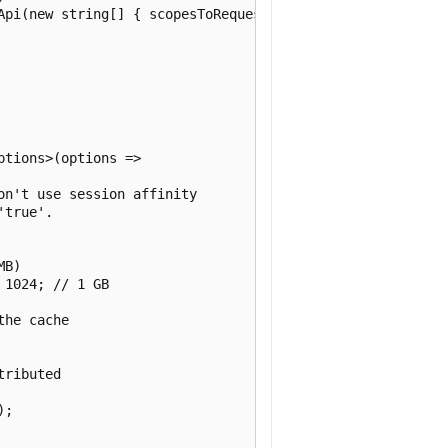
Api(new string[] { scopesToRequest }



tions>(options => 

n't use session affinity

true'.

B)

1024; // 1 GB

he cache

ributed

;
