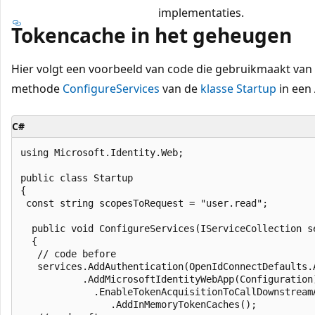
implementaties.
Tokencache in het geheugen
Hier volgt een voorbeeld van code die gebruikmaakt van
methode
ConfigureServices
van de
klasse Startup
in een
C#
using Microsoft.Identity.Web;

public class Startup

{

 const string scopesToRequest = "user.read";

  public void ConfigureServices(IServiceCollection se
  {

   // code before

   services.AddAuthentication(OpenIdConnectDefaults.A
           .AddMicrosoftIdentityWebApp(Configuration)
             .EnableTokenAcquisitionToCallDownstream
                .AddInMemoryTokenCaches();
