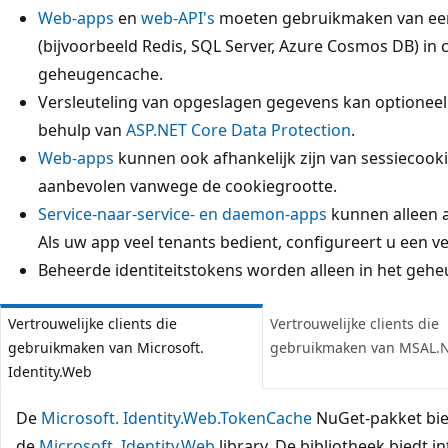
Web-apps
en
web-API's
moeten gebruikmaken van e
(bijvoorbeeld Redis, SQL Server, Azure Cosmos DB) in
geheugencache.
Versleuteling van opgeslagen gegevens kan optionee
behulp van
ASP.NET Core Data Protection
.
Web-apps
kunnen ook afhankelijk zijn van sessiecooki
aanbevolen vanwege de cookiegrootte.
Service-naar-service- en daemon-apps
kunnen alleen a
Als uw app veel tenants bedient, configureert u een v
Beheerde identiteitstokens worden alleen in het geh
Vertrouwelijke clients die
Vertrouwelijke clients die
gebruikmaken van Microsoft.
gebruikmaken van MSAL.
Identity.Web
De
Microsoft. Identity.Web.TokenCache
NuGet-pakket bied
de
Microsoft. Identity.Web
library. De bibliotheek biedt 