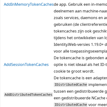
AddInMemoryTokenCaches
de app. Gebruik een in-memo
deelnemen aan machine-naar-
zoals services, daemons en 
gebruiken (de clientreferent
tokencaches zijn ook geschi
tijdens het ontwikkelen van l
Identity.Web-versies 1.19.0+
voor alle toepassingsexempl
De tokencache is gebonden a
AddSessionTokenCaches
optie is niet ideaal als het I
cookie te groot wordt.
De tokencache is een adapte
implementa
IDistributedCache
tussen een gedistribueerde 
AddDistributedTokenCaches
een gedistribueerde NCache o
voor meer 
IDistributedCache