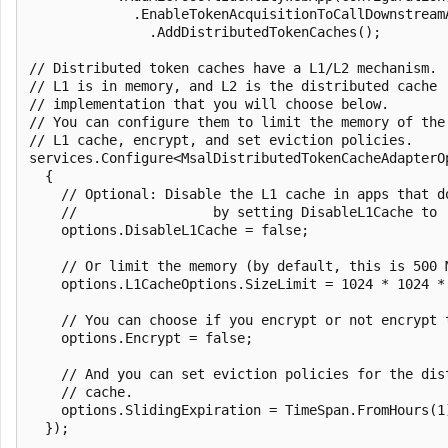
             .EnableTokenAcquisitionToCallDownstream
               .AddDistributedTokenCaches();

// Distributed token caches have a L1/L2 mechanism.

// L1 is in memory, and L2 is the distributed cache

// implementation that you will choose below.

// You can configure them to limit the memory of the 
// L1 cache, encrypt, and set eviction policies.

services.Configure<MsalDistributedTokenCacheAdapterOp
  {

    // Optional: Disable the L1 cache in apps that do
    //                 by setting DisableL1Cache to '
    options.DisableL1Cache = false;

    // Or limit the memory (by default, this is 500 M
    options.L1CacheOptions.SizeLimit = 1024 * 1024 * 
    // You can choose if you encrypt or not encrypt t
    options.Encrypt = false;

    // And you can set eviction policies for the dist
    // cache.

    options.SlidingExpiration = TimeSpan.FromHours(1)
  });
