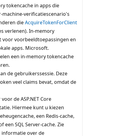
ry tokencache in apps die
machine-verificatiescenario's
anderen die
AcquireTokenForClient
ies verlenen). In-memory
kt voor voorbeeldtoepassingen en
okale apps. Microsoft.
 delen een in-memory tokencache
aren.
an de gebruikerssessie. Deze
D-token veel claims bevat, omdat de
r voor de ASP.NET Core
tie. Hiermee kunt u kiezen
geheugencache, een Redis-cache,
f een SQL Server-cache. Zie
informatie over de