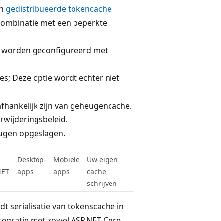
en
gedistribueerde tokencache
 combinatie met een beperkte
l worden geconfigureerd met
es; Deze optie wordt echter niet
fhankelijk zijn van geheugencache.
erwijderingsbeleid.
eugen opgeslagen.
Desktop-
Mobiele
Uw eigen
NET
apps
apps
cache
schrijven
t serialisatie van tokenscache in
integratie met zowel ASP.NET Core