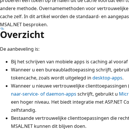
proberen een token op te halen uit de cache voordat een 
andere methode. Overnamemethoden voor vertrouwelijke 
cache zelf. In dit artikel worden de standaard- en aangepas
MSAL.NET besproken.
Overzicht
De aanbeveling is:
Bij het schrijven van mobiele apps is caching al voor
Wanneer u een bureaubladtoepassing schrijft, gebrui
tokencache, zoals wordt uitgelegd in
desktop-apps
.
Wanneer u nieuwe vertrouwelijke clienttoepassingen 
naar-service- of daemon-apps
schrijft, gebruikt u
Micr
een hoger niveau. Het biedt integratie met ASP.NET Co
zelfstandig.
Bestaande vertrouwelijke clienttoepassingen die rec
MSAL.NET kunnen dit blijven doen.