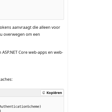
tokens aanvraagt die alleen voor
nt u overwegen om een
en ASP.NET Core web-apps en web-
caches:
Kopiëren
uthenticationScheme)


