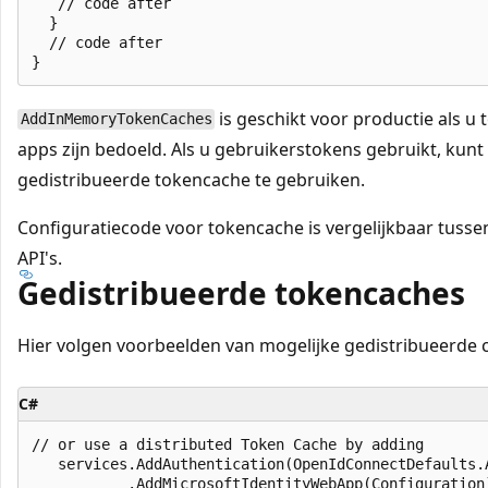
   // code after

  }

  // code after

is geschikt voor productie als u 
AddInMemoryTokenCaches
apps zijn bedoeld. Als u gebruikerstokens gebruikt, ku
gedistribueerde tokencache te gebruiken.
Configuratiecode voor tokencache is vergelijkbaar tuss
API's.
Gedistribueerde tokencaches
Hier volgen voorbeelden van mogelijke gedistribueerde 
C#
// or use a distributed Token Cache by adding

   services.AddAuthentication(OpenIdConnectDefaults.A
           .AddMicrosoftIdentityWebApp(Configuration)