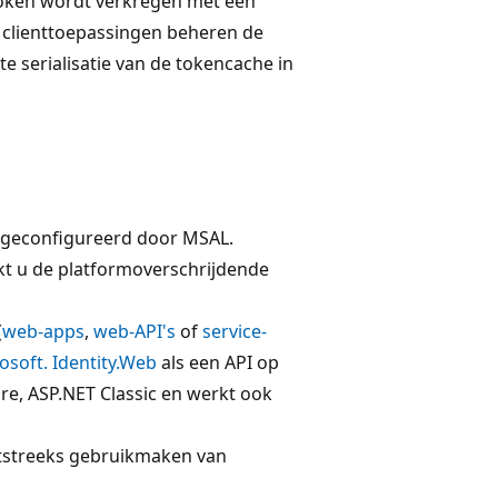
token wordt verkregen met een
clienttoepassingen beheren de
te serialisatie van de tokencache in
af geconfigureerd door MSAL.
kt u de platformoverschrijdende
(
web-apps
,
web-API's
of
service-
osoft. Identity.Web
als een API op
re, ASP.NET Classic en werkt ook
htstreeks gebruikmaken van