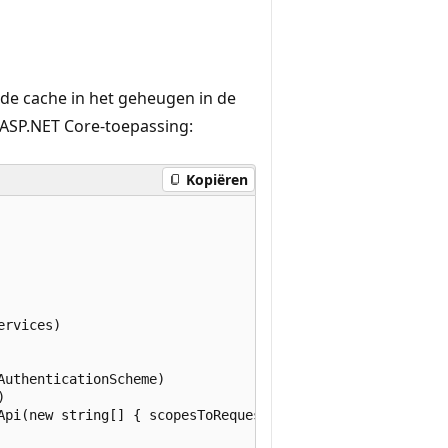
 de cache in het geheugen in de
 ASP.NET Core-toepassing:
Kopiëren
rvices)

uthenticationScheme)



Api(new string[] { scopesToRequest })
