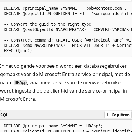
DECLARE @principal_name SYSNAME = 'bob@contoso.com';

DECLARE @objectId UNIQUEIDENTIFIER = '<unique identifi
-- Convert the guid to the right type

DECLARE @castObjectId NVARCHAR(MAX) = CONVERT(VARCHAR(
-- Construct command: CREATE USER [@principal_name] WIT
DECLARE @cmd NVARCHAR(MAX) = N'CREATE USER [' + @princ
In het volgende voorbeeld wordt een databasegebruiker
gemaakt voor de Microsoft Entra service-principal, met de
naam
, waarmee de SID van de nieuwe gebruiker
HRApp
wordt ingesteld op de client-id van de service-principal in
Microsoft Entra.
SQL
Kopiëren
DECLARE @principal_name SYSNAME = 'HRApp';

DECLARE @clientId UNIQUEIDENTIFIER = '<unique identifi