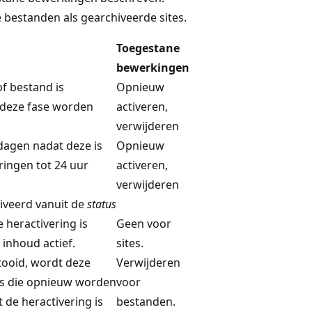
 bestanden als gearchiveerde sites.
Toegestane
bewerkingen
of bestand is
Opnieuw
 deze fase worden
activeren,
verwijderen
 dagen nadat deze is
Opnieuw
ringen tot 24 uur
activeren,
verwijderen
iveerd vanuit de
status
e heractivering is
Geen voor
 inhoud actief.
sites.
tooid, wordt deze
Verwijderen
les die opnieuw worden
voor
t de heractivering is
bestanden.