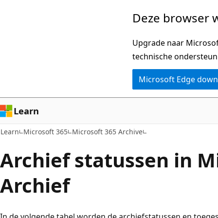
Naar
Deze browser w
hoofdinhoud
gaan
Upgrade naar Microsoft
technische ondersteun
Microsoft Edge dow
Learn
Learn
Microsoft 365
Microsoft 365 Archive
Archief statussen in M
Archief
In de volgende tabel worden de archiefstatussen en toeg