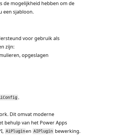
ers de mogelijkheid hebben om de
u een sjabloon.
ersteund voor gebruik als
n zijn:
rmulieren, opgeslagen
.
AiConfig
ork. Dit omvat moderne
et behulp van het Power Apps
I,
en
bewerking.
AiPlugin
AIPlugin