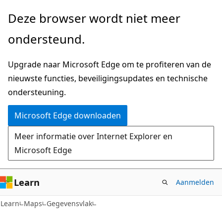
Naar
Naar
Deze browser wordt niet meer
hoofdinhoud
navigatie
ondersteund.
gaan
op
de
Upgrade naar Microsoft Edge om te profiteren van de
pagina
nieuwste functies, beveiligingsupdates en technische
gaan
ondersteuning.
Microsoft Edge downloaden
Meer informatie over Internet Explorer en
Microsoft Edge
Learn
Aanmelden
Learn
Maps
Gegevensvlak