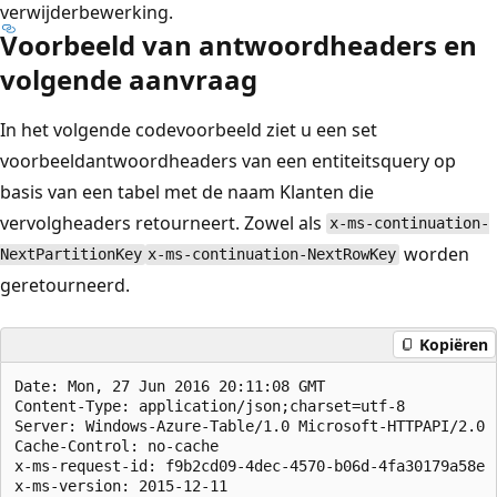
verwijderbewerking.
Voorbeeld van antwoordheaders en
volgende aanvraag
In het volgende codevoorbeeld ziet u een set
voorbeeldantwoordheaders van een entiteitsquery op
basis van een tabel met de naam Klanten die
vervolgheaders retourneert. Zowel als
x-ms-continuation-
worden
NextPartitionKey
x-ms-continuation-NextRowKey
geretourneerd.
Kopiëren
Date: Mon, 27 Jun 2016 20:11:08 GMT  

Content-Type: application/json;charset=utf-8  

Server: Windows-Azure-Table/1.0 Microsoft-HTTPAPI/2.0  
Cache-Control: no-cache  

x-ms-request-id: f9b2cd09-4dec-4570-b06d-4fa30179a58e  
x-ms-version: 2015-12-11  
