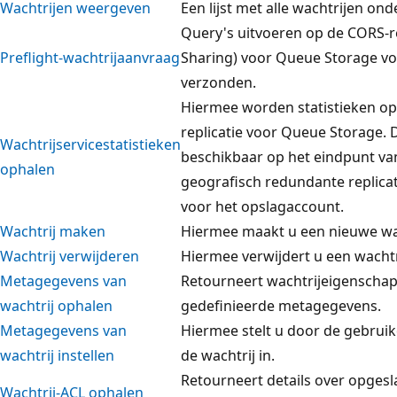
Wachtrijen weergeven
Een lijst met alle wachtrijen on
Query's uitvoeren op de CORS-r
Preflight-wachtrijaanvraag
Sharing) voor Queue Storage v
verzonden.
Hiermee worden statistieken op
replicatie voor Queue Storage. 
Wachtrijservicestatistieken
beschikbaar op het eindpunt va
ophalen
geografisch redundante replicat
voor het opslagaccount.
Wachtrij maken
Hiermee maakt u een nieuwe wac
Wachtrij verwijderen
Hiermee verwijdert u een wachtr
Metagegevens van
Retourneert wachtrijeigenschapp
wachtrij ophalen
gedefinieerde metagegevens.
Metagegevens van
Hiermee stelt u door de gebrui
wachtrij instellen
de wachtrij in.
Retourneert details over opgesl
Wachtrij-ACL ophalen