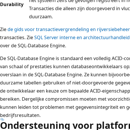
het systeem zelfs de gevolgen registreert in h
Durability
Transacties die alleen zijn doorgevoerd in vlu
duurzaam.
Zie
de gids voor transactievergrendeling en rijversiebeheer
transacties. Zie
SQL Server interne en architectuurhandlei
over de SQL-Database Engine.
De SQL-Database Engine is standaard een volledig ACID-co
van schaal of prestaties kunnen databaseontwikkelaars opz
overslaan in de SQL-Database Engine. Ze kunnen bijvoorbe
duurzame tabellen gebruiken of niet-doorgevoerde gegeven
de ontwikkelaar een keuze om bepaalde ACID-eigenschappe
bereiken. Dergelijke compromissen moeten met voorzich
kunnen leiden tot problemen met gegevensintegriteit en
bedrijfsresultaten.
Ondersteuning voor platfor