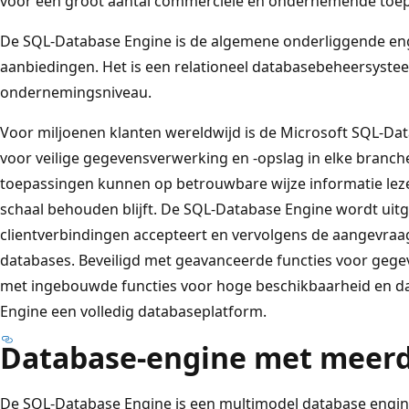
voor een groot aantal commerciële en ondernemende toe
De SQL-Database Engine is de algemene onderliggende engi
aanbiedingen. Het is een relationeel databasebeheersyst
ondernemingsniveau.
Voor miljoenen klanten wereldwijd is de Microsoft SQL-Da
voor veilige gegevensverwerking en -opslag in elke branch
toepassingen kunnen op betrouwbare wijze informatie lezen 
schaal behouden blijft. De SQL-Database Engine wordt uitg
clientverbindingen accepteert en vervolgens de aangevra
databases. Beveiligd met geavanceerde functies voor gege
met ingebouwde functies voor hoge beschikbaarheid en da
Engine een volledig databaseplatform.
Database-engine met meerd
De SQL-Database Engine is een multimodel database engi