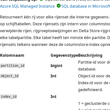
Azure SQL Managed Instance
SQL database in Microsoft
Retourneert één rij voor elke rijenset die interne gegeven
op schijftabellen. Deze rijensets zijn intern voor columnst
verwijderde rijen, rijgroeptoewijzingen en Delta Store-rij
elke tabelpartitie. Elke tabel heeft ten minste één partitie
rijensets telkens wanneer deze de columnstore-index opn
Kolomnaam
Gegevenstype
Beschrijving
Partitie-id voor d
bigint
partition_id
database.
Int
Object-id voor de 
object_id
Index-id voor de 
gedefinieerd.
Int
index_id
1 = geclusterde 