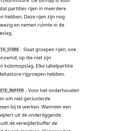
e columnstore. De bitmap is voor
dat partities rijen in meerdere
n hebben. Deze rijen zijn nog
nwezig en nemen ruimte in de
eslag.
- Slaat groepen rijen, ook
LTA_STORE
noemd, op die niet zijn
 kolomopslag. Elke tabelpartitie
deltastore-rijgroepen hebben.
- Voor het onderhouden
LETE_BUFFER
en om niet-geclusterde
xen bij te werken. Wanneer een
wijdert uit de onderliggende
oudt de verwijderbuffer de