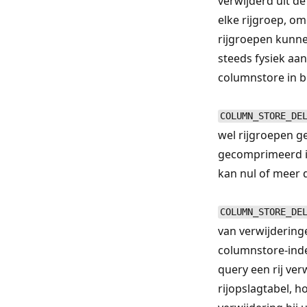
verwijderd uit d
elke rijgroep, om
rijgroepen kunne
steeds fysiek aa
columnstore in b
COLUMN_STORE_DE
wel rijgroepen ge
gecomprimeerd in
kan nul of meer 
COLUMN_STORE_DE
van verwijdering
columnstore-inde
query een rij ver
rijopslagtabel, h