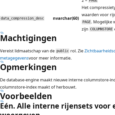
2 =
PAGE
Het compressietyp
waarden voor rij
nvarchar(60)
data_compression_desc
. Mogelijke
PAGE
zijn
COLUMNSTORE
Machtigingen
Vereist lidmaatschap van de
rol. Zie
Zichtbaarheidsc
public
metagegevens
voor meer informatie.
Opmerkingen
De database-engine maakt nieuwe interne columnstore-in
columnstore-index maakt of herbouwt.
Voorbeelden
Eén. Alle interne rijensets voor 
weergeven