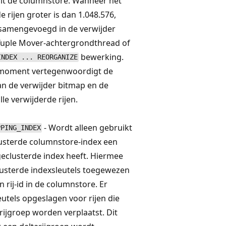
 uit de columnstore. Wanneer het
e rijen groter is dan 1.048.576,
samengevoegd in de verwijder
Tuple Mover-achtergrondthread of
bewerking.
INDEX ... REORGANIZE
moment vertegenwoordigt de
n de verwijder bitmap en de
lle verwijderde rijen.
- Wordt alleen gebruikt
PPING_INDEX
usterde columnstore-index een
geclusterde index heeft. Hiermee
usterde indexsleutels toegewezen
n rij-id in de columnstore. Er
utels opgeslagen voor rijen die
rijgroep worden verplaatst. Dit