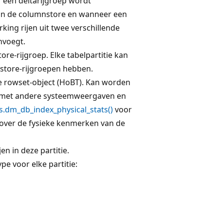
 een deltarijgroep wordt
n de columnstore en wanneer een
ng rijen uit twee verschillende
nvoegt.
tore-rijgroep. Elke tabelpartitie kan
astore-rijgroepen hebben.
ne rowset-object (HoBT). Kan worden
s met andere systeemweergaven en
s.dm_db_index_physical_stats()
voor
over de fysieke kenmerken van de
en in deze partitie.
e voor elke partitie: