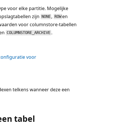
e voor elke partitie. Mogelijke
opslagtabellen zijn
,
en
NONE
ROW
 waarden voor columnstore-tabellen
en
.
COLUMNSTORE_ARCHIVE
onfiguratie voor
dexen telkens wanneer deze een
een tabel