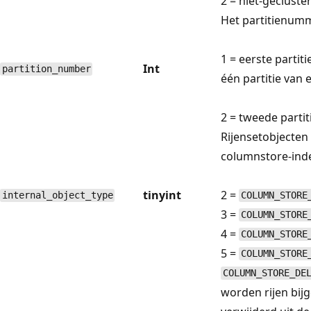
2 = niet-geclust
Het partitienumm
1 = eerste partit
Int
partition_number
één partitie van 
2 = tweede partit
Rijensetobjecte
columnstore-ind
tinyint
2 =
internal_object_type
COLUMN_STORE
3 =
COLUMN_STORE
4 =
COLUMN_STORE
5 =
COLUMN_STORE
COLUMN_STORE_DE
worden rijen bij