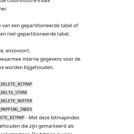
erde columnstore-index
er.
ie van een gepartitioneerde tabel of
een niet-gepartitioneerde tabel.
ie, enzovoort.
n waarmee interne gegevens voor de
ex worden bijgehouden.
_DELETE_BITMAP
_DELTA_STORE
_DELETE_BUFFER
_MAPPING_INDEX
- Met deze bitmapindex
LETE_BITMAP
gehouden die zijn gemarkeerd als