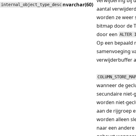
verwijdering bij
nvarchar(60)
internal_object_type_desc
aantal verwijderd
worden ze weer 
bitmap door de 
door een
ALTER 
Op een bepaald 
samenvoeging va
verwijderbuffer a
COLUMN_STORE_MA
wanneer de gecl
secundaire niet-
worden niet-gecl
aan de rijgroep e
worden alleen sle
naar een andere 