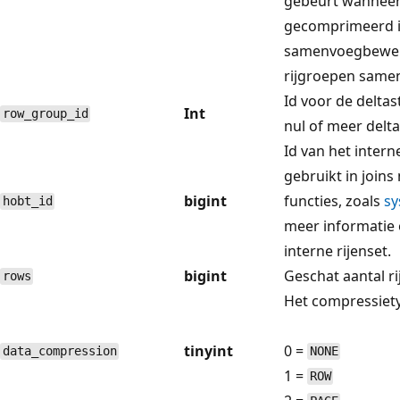
gebeurt wanneer
gecomprimeerd i
samenvoegbewerki
rijgroepen same
Id voor de deltas
Int
row_group_id
nul of meer delt
Id van het inter
gebruikt in join
bigint
functies, zoals
sy
hobt_id
meer informatie 
interne rijenset.
bigint
Geschat aantal rij
rows
Het compressietyp
tinyint
0 =
data_compression
NONE
1 =
ROW