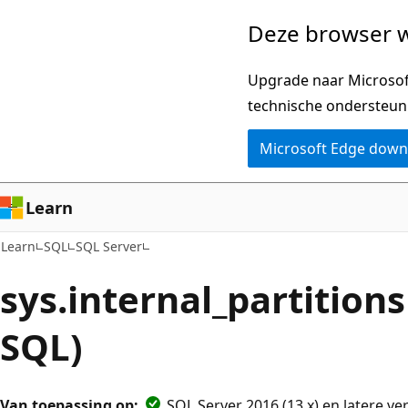
Naar
Deze browser w
hoofdinhoud
gaan
Upgrade naar Microsoft
technische ondersteun
Microsoft Edge dow
Learn
Learn
SQL
SQL Server
sys.internal_partitions
SQL)
Van toepassing op:
SQL Server 2016 (13.x) en latere ve