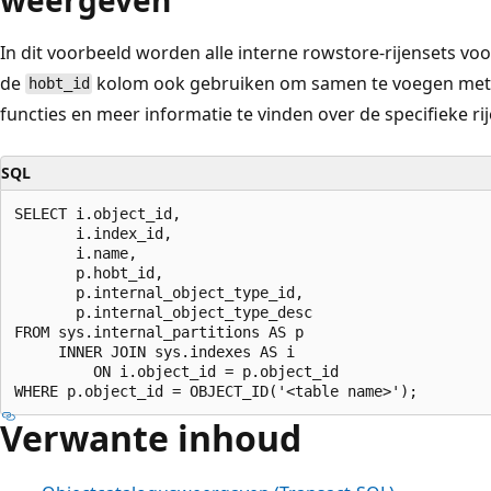
In dit voorbeeld worden alle interne rowstore-rijensets vo
de
kolom ook gebruiken om samen te voegen met
hobt_id
functies en meer informatie te vinden over de specifieke rij
SQL
SELECT i.object_id,

       i.index_id,

       i.name,

       p.hobt_id,

       p.internal_object_type_id,

       p.internal_object_type_desc

FROM sys.internal_partitions AS p

     INNER JOIN sys.indexes AS i

         ON i.object_id = p.object_id

Verwante inhoud