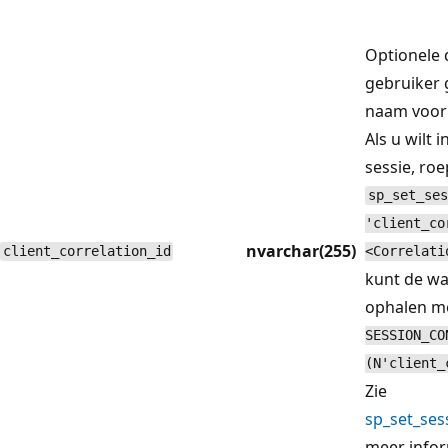
Optionele 
gebruiker 
naam voor 
Als u wilt 
sessie, roe
sp_set_ses
'client_co
nvarchar(255)
client_correlation_id
<Correlati
kunt de wa
ophalen m
SESSION_CO
(N'client_
Zie
sp_set_ses
meer infor