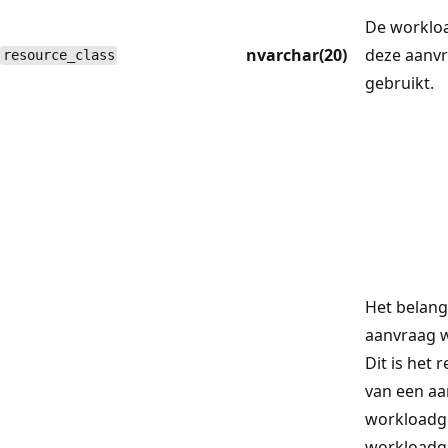
De worklo
nvarchar(20)
deze aanv
resource_class
gebruikt.
Het belan
aanvraag w
Dit is het 
van een aa
workloadg
workloadg