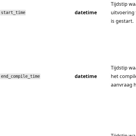
Tijdstip w
datetime
uitvoering
start_time
is gestart.
Tijdstip w
datetime
het compil
end_compile_time
aanvraag h
Tijdstip w