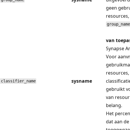
geen gebr
resources,
group_name
van toepa
Synapse An
Voor aanvr
gebruikma
resources,
sysname
classificat
classifier_name
gebruikt v
van resour
belang.
Het percen
dat aan de
toegeweze