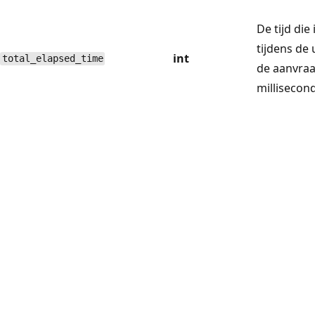
De tijd die
tijdens de 
int
total_elapsed_time
de aanvraag
millisecon