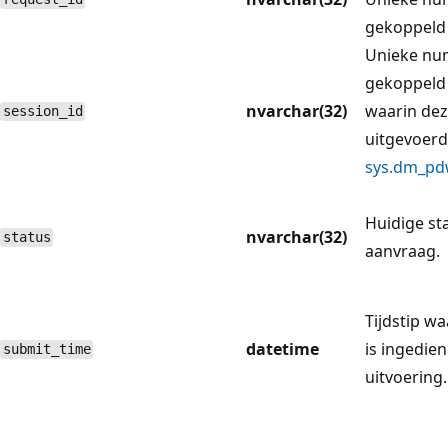
gekoppeld 
Unieke num
gekoppeld 
nvarchar(32)
waarin dez
session_id
uitgevoerd.
sys.dm_pd
Huidige st
nvarchar(32)
status
aanvraag.
Tijdstip w
datetime
is ingedie
submit_time
uitvoering.