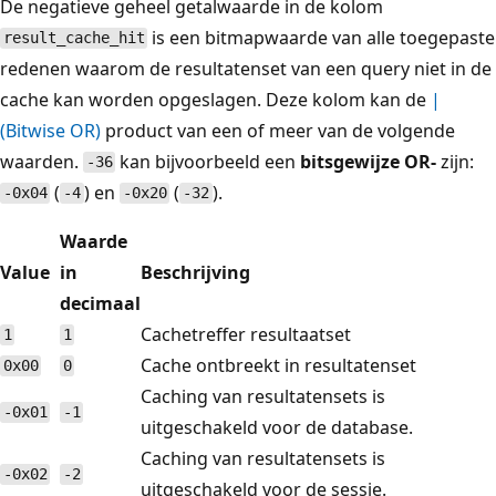
De negatieve geheel getalwaarde in de kolom
is een bitmapwaarde van alle toegepaste
result_cache_hit
redenen waarom de resultatenset van een query niet in de
cache kan worden opgeslagen. Deze kolom kan de
|
(Bitwise OR)
product van een of meer van de volgende
waarden.
kan bijvoorbeeld een
bitsgewijze OR-
zijn:
-36
(
) en
(
).
-0x04
-4
-0x20
-32
Waarde
Value
in
Beschrijving
decimaal
Cachetreffer resultaatset
1
1
Cache ontbreekt in resultatenset
0x00
0
Caching van resultatensets is
-0x01
-1
uitgeschakeld voor de database.
Caching van resultatensets is
-0x02
-2
uitgeschakeld voor de sessie.