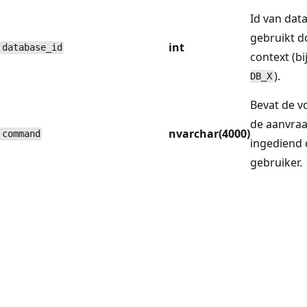
Id van dat
gebruikt do
int
database_id
context (b
).
DB_X
Bevat de vo
de aanvraa
nvarchar(4000)
command
ingediend 
gebruiker.