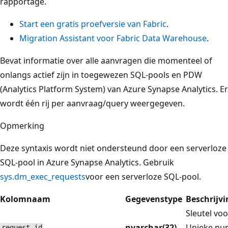
rapportage.
Start een gratis proefversie van Fabric
.
Migration Assistant voor Fabric Data Warehouse
.
Bevat informatie over alle aanvragen die momenteel of
onlangs actief zijn in toegewezen SQL-pools en PDW
(Analytics Platform System) van Azure Synapse Analytics. Er
wordt één rij per aanvraag/query weergegeven.
Opmerking
Deze syntaxis wordt niet ondersteund door een serverloze
SQL-pool in Azure Synapse Analytics. Gebruik
sys.dm_exec_requests
voor een serverloze SQL-pool.
Kolomnaam
Gegevenstype
Beschrijvi
Sleutel vo
nvarchar(32)
Unieke num
request_id