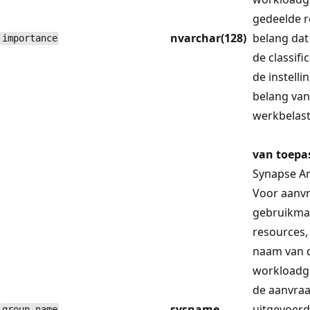
gedeelde r
nvarchar(128)
belang dat
importance
de classifi
de instelli
belang van
werkbelas
van toepa
Synapse An
Voor aanvr
gebruikma
resources,
naam van 
workloadg
de aanvra
sysname
uitgevoerd
group_name