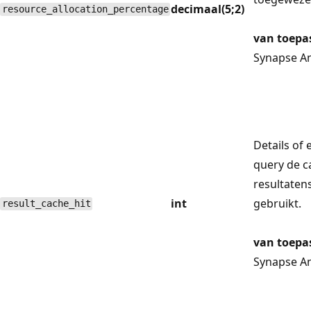
decimaal(5;2)
resource_allocation_percentage
van toepa
Synapse An
Details of 
query de c
resultaten
int
gebruikt.
result_cache_hit
van toepa
Synapse An