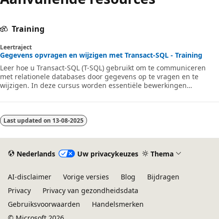
Training
Leertraject
Gegevens opvragen en wijzigen met Transact-SQL - Training
Leer hoe u Transact-SQL (T-SQL) gebruikt om te communiceren
met relationele databases door gegevens op te vragen en te
wijzigen. In deze cursus worden essentiële bewerkingen
behandeld, zoals het invoegen, bijwerken, verwijderen en
samenvoegen van gegevens in tabellen. U leert ook hoe u
automatische waarden genereert en wijzigingen efficiënt toepast
met behulp van SQL Server of Azure SQL-omgevingen.
Last updated on
13-08-2025
Nederlands
Uw privacykeuzes
Thema
AI-disclaimer
Vorige versies
Blog
Bijdragen
Privacy
Privacy van gezondheidsdata
Gebruiksvoorwaarden
Handelsmerken
© Microsoft 2026