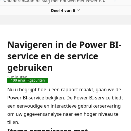
Bladeren
Aan de slag met bouwen met Power BI
Deel 4 van 6
Navigeren in de Power BI-
service en de service
gebruiken
5 minuten
100 ervaringspunten
Voltooid
Nu u begrijpt hoe u een rapport maakt, gaan we de
Power BI-service bekijken. De Power BI-service biedt
een eenvoudige en interactieve gebruikerservaring
om uw gegevensanalyse naar een hoger niveau te
tillen.
Items organiseren met