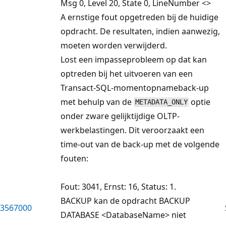
Msg 0, Level 20, State 0, LineNumber <>
A ernstige fout opgetreden bij de huidige
opdracht. De resultaten, indien aanwezig,
moeten worden verwijderd.
Lost een impasseprobleem op dat kan
optreden bij het uitvoeren van een
Transact-SQL-momentopnameback-up
met behulp van de
optie
METADATA_ONLY
onder zware gelijktijdige OLTP-
werkbelastingen. Dit veroorzaakt een
time-out van de back-up met de volgende
fouten:
Fout: 3041, Ernst: 16, Status: 1.
BACKUP kan de opdracht BACKUP
3567000
DATABASE <DatabaseName> niet