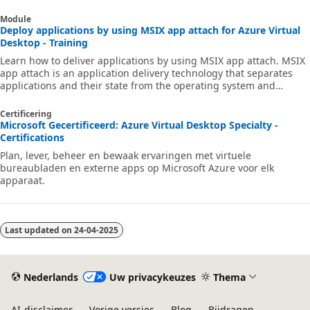
Module
Deploy applications by using MSIX app attach for Azure Virtual
Desktop - Training
Learn how to deliver applications by using MSIX app attach. MSIX
app attach is an application delivery technology that separates
applications and their state from the operating system and
assigns applications to users dynamically.
Certificering
Microsoft Gecertificeerd: Azure Virtual Desktop Specialty -
Certifications
Plan, lever, beheer en bewaak ervaringen met virtuele
bureaubladen en externe apps op Microsoft Azure voor elk
apparaat.
Last updated on
24-04-2025
Nederlands
Uw privacykeuzes
Thema
AI-disclaimer
Vorige versies
Blog
Bijdragen