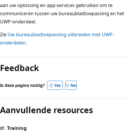
aan uw oplossing en app-services gebruiken om te
communiceren tussen uw bureaubladtoepassing en het
UWP-onderdeel.
Zie
Uw bureaubladtoepassing uitbreiden met UWP-
onderdelen
.
Leesmodus
uitgeschakeld
Feedback
Is deze pagina nuttig?
Yes
No
Aanvullende resources
Training