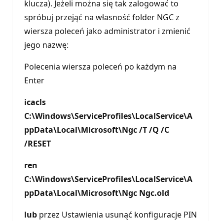
klucza). Jeżeli można się tak zalogować to
spróbuj przejąć na własność folder NGC z
wiersza poleceń jako administrator i zmienić
jego nazwę:
Polecenia wiersza poleceń po każdym na
Enter
icacls
C:\Windows\ServiceProfiles\LocalService\A
ppData\Local\Microsoft\Ngc /T /Q /C
/RESET
ren
C:\Windows\ServiceProfiles\LocalService\A
ppData\Local\Microsoft\Ngc Ngc.old
lub
przez Ustawienia usunąć konfiguracje PIN