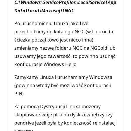
C:\Windows\ServiceProfiles\LocalService\App
Data\Local\Microsoft\NGC
Po uruchomieniu Linuxa jako Live
przechodzimy do katalogu NGC (w Linuxie ta
ścieżka początkowo jest nieco inna) i
zmieniamy nazwę folderu NGC na NGCold lub
usuwamy jego zawartość, to powinno usunąć
konfiguracje Windows Hello
Zamykamy Linuxa i uruchamiamy Windowsa
(powinna wtedy być możliwość konfiguracji
PIN)
Za pomocą Dystrybucji Linuxa możemy
skopiować swoje pliki na dysk zewnętrzy czy
pendrive jeżeli była by konieczność reinstalacji
systemu