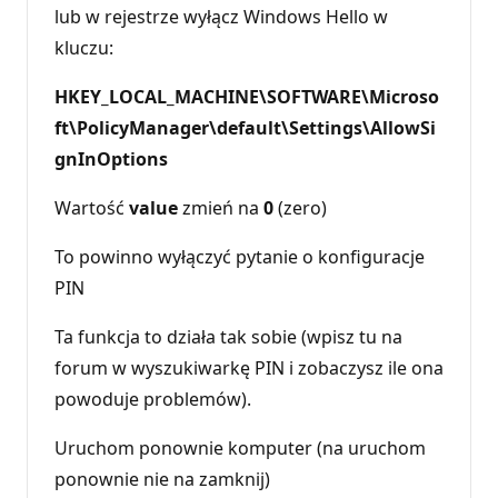
lub w rejestrze wyłącz Windows Hello w
kluczu:
HKEY_LOCAL_MACHINE\SOFTWARE\Microso
ft\PolicyManager\default\Settings\AllowSi
gnInOptions
Wartość
value
zmień na
0
(zero)
To powinno wyłączyć pytanie o konfiguracje
PIN
Ta funkcja to działa tak sobie (wpisz tu na
forum w wyszukiwarkę PIN i zobaczysz ile ona
powoduje problemów).
Uruchom ponownie komputer (na uruchom
ponownie nie na zamknij)