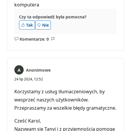
komputera
Czy ta odpowiedź była pomocna?
Tak
Nie
Komentarze: 0
Brak
Raport
komentarzy
Anonimowe
24 lip 2024, 12:52
Korzystamy z usług tłumaczeniowych, by
wesprzeć naszych użytkowników.
Przepraszamy za wszelkie błędy gramatyczne.
Cześć Karol,
Nazywam się Tanvi i z przyjemnością pomogę