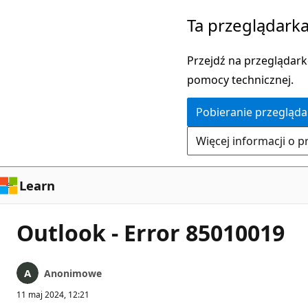
Przejdź
Ta przeglądarka
do
głównej
Przejdź na przeglądarkę
zawartości
pomocy technicznej.
Pobieranie przegląda
Więcej informacji o p
Learn
Outlook - Error 85010019
Anonimowe
11 maj 2024, 12:21