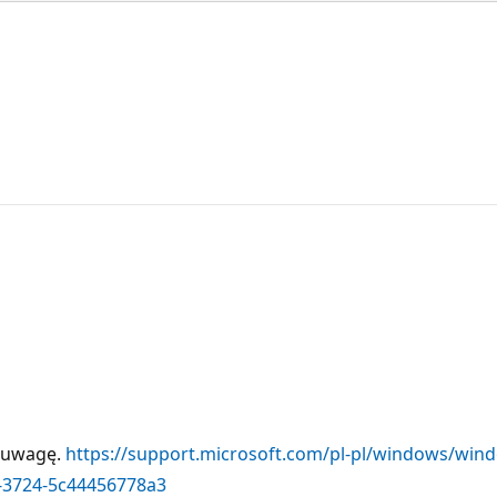
d uwagę.
https://support.microsoft.com/pl-pl/windows/win
-3724-5c44456778a3