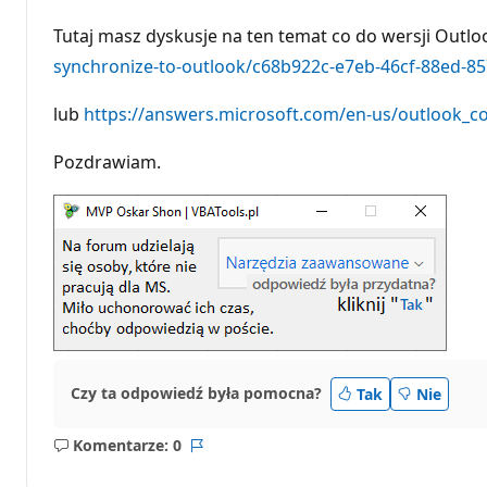
Tutaj masz dyskusje na ten temat co do wersji Outlo
synchronize-to-outlook/c68b922c-e7eb-46cf-88ed-8
lub
https://answers.microsoft.com/en-us/outlook_
Pozdrawiam.
Czy ta odpowiedź była pomocna?
Tak
Nie
Komentarze: 0
Brak
Raport
komentarzy