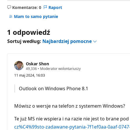
Komentarze: 0
Raport
Brak
komentarzy
Mam to samo pytanie
1 odpowiedź
Sortuj według:
Najbardziej pomocne
Oskar Shon
P
49,336
•
Moderator wolontariuszy
u
11 maj 2024, 16:03
n
k
t
Outlook on Windows Phone 8.1
y
r
e
p
Mówisz o wersje na telefon z systemem Windows?
u
t
a
Te już MS nie wspiera i na razie nie jest to brane po
c
j
cz%C4%99sto-zadawane-pytania-7f1ef0aa-0aaf-0747
i