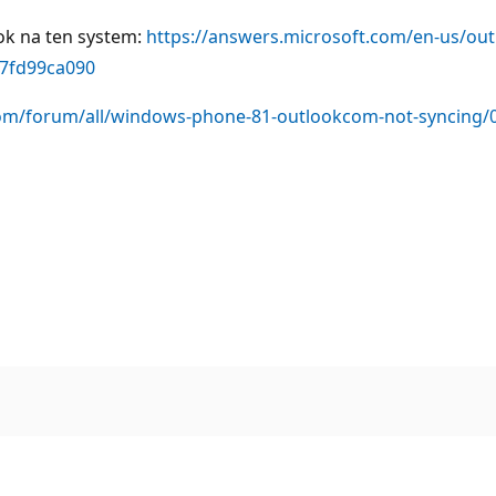
ok na ten system:
https://answers.microsoft.com/en-us/ou
57fd99ca090
com/forum/all/windows-phone-81-outlookcom-not-syncing