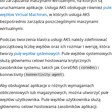
do zarządzania maszynami wirtualnymi, na których są
uruchamiane aplikacje. Usługa AKS obsługuje również
pule
węzłów Virtual Machines
, w których usługa AKS
bezpośrednio zarządza poszczególnymi maszynami
wirtualnymi.
Podczas tworzenia klastra usługi AKS należy zdefiniować
początkową liczbę węzłów oraz ich rozmiar i wersję, która
tworzy
pulę węzłów systemowych
. Pule węzłów systemowych
służą głównemu celowi hostowania krytycznych
zasobników systemu, takich jak CoreDNS (
) i
coredns
konnectivity (
).
konnectivity-agent
Aby obsługiwać aplikacje o różnych wymaganiach
obliczeniowych lub magazynowych, można utworzyć
pule
węzłów użytkownika. Pule węzłów użytkownika służą
głównemu celowi hostowania zasobników aplikacji.