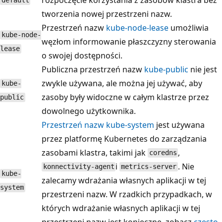
default
tworzenia nowej przestrzeni nazw.
Przestrzeń nazw
kube-node-lease
umożliwia
kube-node-
węzłom informowanie płaszczyzny sterowania
lease
o swojej dostępności.
Publiczna przestrzeń nazw
kube-public
nie jest
zwykle używana, ale można jej używać, aby
kube-
zasoby były widoczne w całym klastrze przez
public
dowolnego użytkownika.
Przestrzeń nazw kube-system
jest używana
przez platformę Kubernetes do zarządzania
zasobami klastra, takimi jak
,
coredns
i
. Nie
konnectivity-agent
metrics-server
kube-
zalecamy wdrażania własnych aplikacji w tej
system
przestrzeni nazw. W rzadkich przypadkach, w
których wdrażanie własnych aplikacji w tej
przestrzeni nazw jest konieczne, zobacz
często