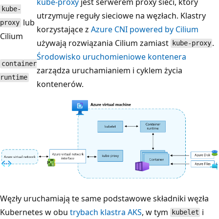
kube-proxy
jest serwerem proxy sieci, który
kube-
utrzymuje reguły sieciowe na węzłach. Klastry
lub
proxy
korzystające z
Azure CNI powered by Cilium
Cilium
używają rozwiązania Cilium zamiast
.
kube-proxy
Środowisko uruchomieniowe kontenera
container
zarządza uruchamianiem i cyklem życia
runtime
kontenerów.
Węzły uruchamiają te same podstawowe składniki węzła
Kubernetes w obu
trybach klastra AKS
, w tym
i
kubelet