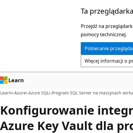
Przejdź
Ta przeglądarka
do
głównej
Przejdź na przeglądarkę
zawartości
pomocy technicznej.
Pobieranie przegląda
Więcej informacji o p
Learn
Learn
Azure
Azure SQL
Program SQL Server na maszynach wirtu
Konfigurowanie integra
Azure Key Vault dla p