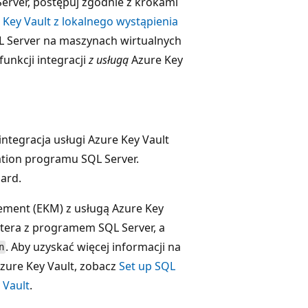
Server, postępuj zgodnie z krokami
Key Vault z lokalnego wystąpienia
L Server na maszynach wirtualnych
unkcji integracji
z usługą
Azure Key
ntegracja usługi Azure Key Vault
uation programu SQL Server.
ard.
ement (EKM) z usługą Azure Key
era z programem SQL Server, a
. Aby uzyskać więcej informacji na
n
zure Key Vault, zobacz
Set up SQL
 Vault
.