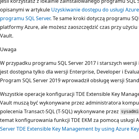
Jeśli korzystasz z lokalnie zainstalowanego programu SQL 
opisanymi w artykule
Uzyskiwanie dostępu do usługi Azure 
programu SQL Server
. Te same kroki dotyczą programu SQ
platformy Azure, ale możesz zaoszczędzić czas przy użyciu f
Vault.
Uwaga
W przypadku programu SQL Server 2017 i starszych wersji i
jest dostępna tylko dla wersji Enterprise, Developer i Eval
Program SQL Server 2019 wprowadził obsługę wersji Stand
Wszystkie operacje konfiguracji TDE Extensible Key Manag
Vault muszą być wykonywane przez administratora komput
polecenia Transact-SQL (T-SQL) wykonywane przez
sysadmi
temat konfigurowania funkcji TDE EKM za pomocą usługi A
Server TDE Extensible Key Management by using Azure Key