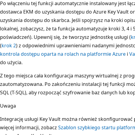
Po włączeniu tej funkcji automatycznie instalowany jest łą
dostawca EKM do uzyskania dostępu do Azure Key Vault or
uzyskania dostępu do skarbca. Jeśli spojrzysz na kroki op
lokalnej, zobaczysz, że ta funkcja automatyzuje kroki 3, 4 i
poświadczeń). Upewnij się, że tworzysz jednostkę usługi (
k
(
krok 2
) z odpowiednimi uprawnieniami nadanymi jednostce 
kontrola dostępu oparta na rolach na platformie Azure
i
Va
do użycia.
Z tego miejsca cała konfiguracja maszyny wirtualnej z pro
zautomatyzowana. Po zakończeniu instalacji tej funkcji mo
SQL (T-SQL), aby rozpocząć szyfrowanie baz danych lub ko
Uwaga
Integrację usługi Key Vault można również skonfigurować 
więcej informacji, zobacz
Szablon szybkiego startu platfor