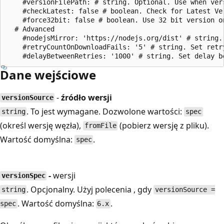
    #versionFilePath: # string. Optional. Use when ver
    #checkLatest: false # boolean. Check for Latest Ver
    #force32bit: false # boolean. Use 32 bit version on
  # Advanced

    #nodejsMirror: 'https://nodejs.org/dist' # string.
    #retryCountOnDownloadFails: '5' # string. Set retr
Dane wejściowe
-
źródło wersji
versionSource
. To jest wymagane. Dozwolone wartości:
string
spec
(określ wersję węzła),
(pobierz wersję z pliku).
fromFile
Wartość domyślna:
.
spec
-
wersji
versionSpec
. Opcjonalny. Użyj polecenia , gdy
string
versionSource =
. Wartość domyślna:
.
spec
6.x