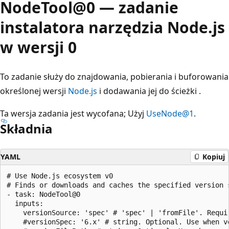
NodeTool@0 — zadanie
instalatora narzędzia Node.js
w wersji 0
To zadanie służy do znajdowania, pobierania i buforowania
określonej wersji
Node.js
i dodawania jej do ścieżki .
Ta wersja zadania jest wycofana; Użyj
UseNode@1
.
Składnia
YAML
Kopiuj
# Use Node.js ecosystem v0

# Finds or downloads and caches the specified version 
- task: NodeTool@0

  inputs:

    versionSource: 'spec' # 'spec' | 'fromFile'. Requi
    #versionSpec: '6.x' # string. Optional. Use when v