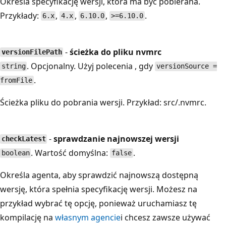
Określa specyfikację wersji, która ma być pobierana.
Przykłady:
,
,
,
.
6.x
4.x
6.10.0
>=6.10.0
-
ścieżka do pliku nvmrc
versionFilePath
. Opcjonalny. Użyj polecenia , gdy
string
versionSource =
.
fromFile
Ścieżka pliku do pobrania wersji. Przykład: src/.nvmrc.
-
sprawdzanie najnowszej wersji
checkLatest
. Wartość domyślna:
.
boolean
false
Określa agenta, aby sprawdzić najnowszą dostępną
wersję, która spełnia specyfikację wersji. Możesz na
przykład wybrać tę opcję, ponieważ uruchamiasz tę
kompilację na
własnym agencie
i chcesz zawsze używać