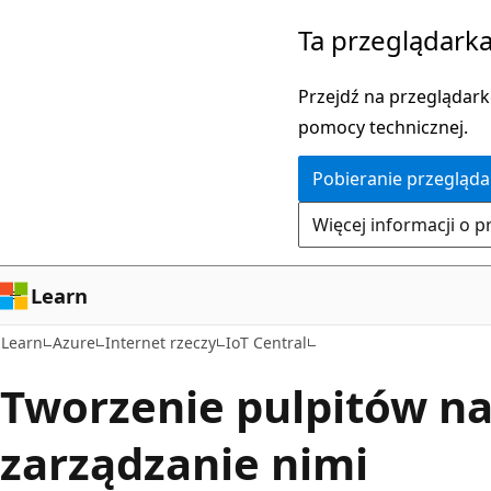
Przejdź
Ta przeglądarka
do
głównej
Przejdź na przeglądarkę
zawartości
pomocy technicznej.
Pobieranie przegląda
Więcej informacji o p
Learn
Learn
Azure
Internet rzeczy
IoT Central
Tworzenie pulpitów na
zarządzanie nimi