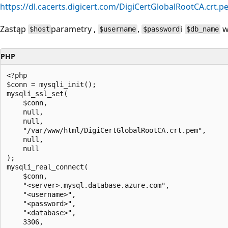
https://dl.cacerts.digicert.com/DigiCertGlobalRootCA.crt.
Zastąp
parametry ,
,
i
w
$host
$username
$password
$db_name
PHP
<?php

$conn = mysqli_init();

mysqli_ssl_set(

    $conn,

    null,

    null,

    "/var/www/html/DigiCertGlobalRootCA.crt.pem",

    null,

    null

);

mysqli_real_connect(

    $conn,

    "<server>.mysql.database.azure.com",

    "<username>",

    "<password>",

    "<database>",

    3306,
