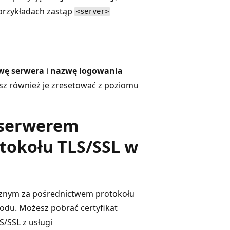
przykładach zastąp
<server>
wę serwera
i
nazwę logowania
esz również je zresetować z poziomu
 serwerem
otokołu TLS/SSL w
cznym za pośrednictwem protokołu
 kodu. Możesz pobrać certyfikat
/SSL z usługi