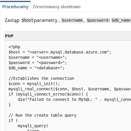
Proceduralny
Zorientowany obiektowo
Zastąp
parametry ,
,
i
$host
$username
$password
$db_name
PHP
<?php

$host = "<server>.mysql.database.azure.com";

$username = "<username>";

$password = "<password>";

$db_name = "<database>";

//Establishes the connection

$conn = mysqli_init();

mysqli_real_connect($conn, $host, $username, $passwor
if (mysqli_connect_errno($conn)) {

    die("Failed to connect to MySQL: " . mysqli_conne
}

// Run the create table query

if (

    mysqli_query(

        $conn,
