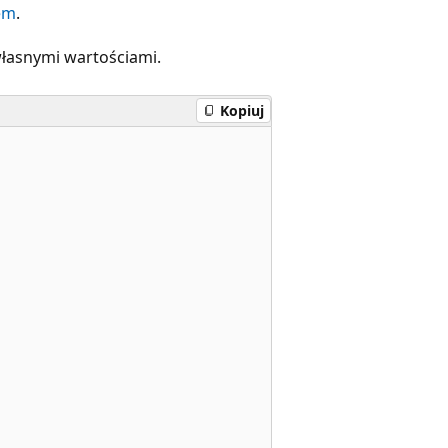
pem
.
łasnymi wartościami.
Kopiuj