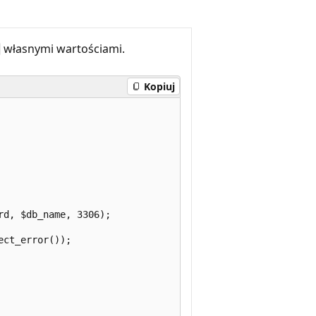
własnymi wartościami.
Kopiuj
d, $db_name, 3306);

ct_error());
