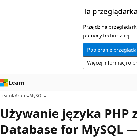
Przejdź
Ta przeglądarka
do
głównej
Przejdź na przeglądarkę
zawartości
pomocy technicznej.
Pobieranie przegląda
Więcej informacji o p
Learn
Learn
Azure
MySQL
Używanie języka PHP z
Database for MySQL —