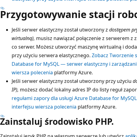
Przygotowywanie stacji robo
Jeśli serwer elastyczny został utworzony z
dostępem pry
wirtualną),
musisz nawiązać połączenie z serwerem z za
co serwer. Możesz utworzyć maszynę wirtualną i dodać
przy użyciu serwera elastycznego.
Zobacz Tworzenie si
Database for MySQL — serwer elastyczny i zarządzanie
wiersza polecenia
platformy Azure.
Jeśli serwer elastyczny został utworzony przy użyciu
d
IP),
możesz dodać lokalny adres IP do listy reguł zapo
regułami zapory dla usługi Azure Database for MySQL
interfejsu wiersza polecenia
platformy Azure.
Zainstaluj środowisko PHP.
Zainstaluj język PHP na własnym serwerze lub utwórz
aplik