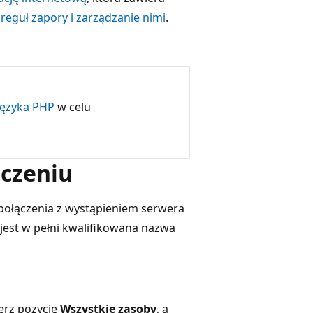
reguł zapory i zarządzanie nimi
.
języka PHP
w celu
ączeniu
połączenia z wystąpieniem serwera
jest w pełni kwalifikowana nazwa
erz pozycję
Wszystkie zasoby
, a