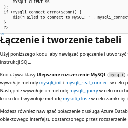
    MYSQLI_CLIENT_SSL

);

if (mysqli_connect_errno($conn)) {

    die("Failed to connect to MySQL: " . mysqli_connect
}

Łączenie i tworzenie tabeli
Użyj poniższego kodu, aby nawiązać połączenie i utworzyć 
instrukcji SQL.
Kod używa klasy
Ulepszone rozszerzenie MySQL
(
)
mysqli
wywołuje metody
mysqli_init
i
mysqli_real_connect
w celu 
Następnie wywołuje on metodę
mysqli_query
w celu uruch
kroku kod wywołuje metodę
mysqli_close
w celu zamknięci
Możesz również nawiązać połączenie z usługą Azure Datab
obiektowego interfejsu dostarczonego przez rozszerzenie