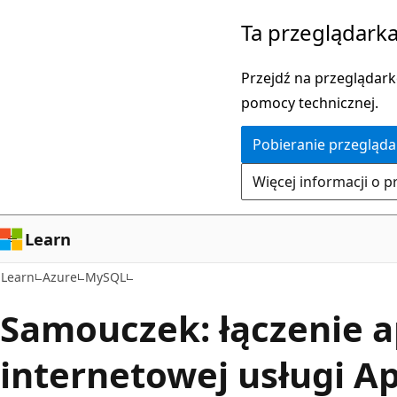
Przejdź
Ta przeglądarka
do
głównej
Przejdź na przeglądarkę
zawartości
pomocy technicznej.
Pobieranie przegląda
Więcej informacji o p
Learn
Learn
Azure
MySQL
Samouczek: łączenie ap
internetowej usługi Ap