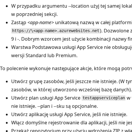
W przypadku argumentu --location użyj tej samej loka
w poprzedniej sekcji.
Zastąp
<app-name>
unikatową nazwą w całej platform
). Dozwolone z
https://\<app-name>.azurewebsites.net
9 i -. Dobrym wzorcem jest użycie kombinacji nazwy firm
Warstwa Podstawowa usługi App Service nie obsługuje i
wersji Standard lub Premium.
To polecenie wykonuje następujące akcje, które mogą potr
Utwórz grupę zasobów, jeśli jeszcze nie istnieje. (W t
zasobów, w której utworzono wcześniej bazę danych).
Utwórz plan usługi App Service
w 
testappserviceplan
nie istnieje. --plan i --sku są opcjonalne.
Utwórz aplikację usługi App Service, jeśli nie istnieje.
Włącz domyślne rejestrowanie dla aplikacji, jeśli nie je
Przekaż repozytorium przy użyciu wdrożenia ZIP z wł