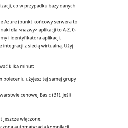
lizacji, co w przypadku bazy danych
ie Azure (punkt końcowy serwera to
naki dla <nazwy> aplikacji to A-Z, 0-
y i identyfikatora aplikacji.
ntegracji z siecią wirtualną. Użyj
wać kilka minut:
ym poleceniu użyjesz tej samej grupy
warstwie cenowej Basic (B1), jeśli
st jeszcze włączone.
ączoną automatyzacją kompilacji.