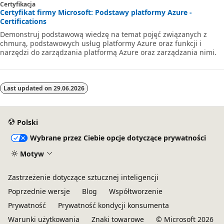
e
Certyfikacja
Certyfikat firmy Microsoft: Podstawy platformy Azure -
j
Certifications
s
Demonstruj podstawową wiedzę na temat pojęć związanych z
chmurą, podstawowych usług platformy Azure oraz funkcji i
i
narzędzi do zarządzania platformą Azure oraz zarządzania nimi.
e
c
i
Last updated on
29.06.2026
A
z
Polski
u
Wybrane przez Ciebie opcje dotyczące prywatności
r
Motyw
e
”
Zastrzeżenie dotyczące sztucznej inteligencji
.
Poprzednie wersje
Blog
Współtworzenie
U
Prywatność
Prywatność kondycji konsumenta
k
Warunki użytkowania
Znaki towarowe
© Microsoft 2026