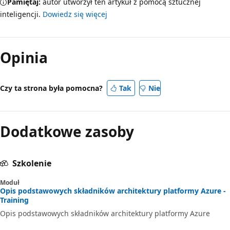
Pamiętaj:
autor utworzył ten artykuł z pomocą sztucznej
e
inteligencji.
Dowiedz się więcej
d
n
i
Opinia
c
t
Czy ta strona była pomocna?
Tak
Nie
w
e
m
Dodatkowe zasoby
g
l
o
Szkolenie
b
Moduł
a
Opis podstawowych składników architektury platformy Azure -
Training
l
Opis podstawowych składników architektury platformy Azure
n