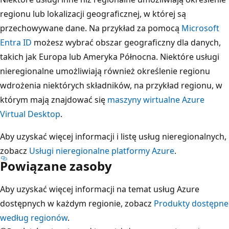
r
regionu lub lokalizacji geograficznej, w której są
e
przechowywane dane. Na przykład za pomocą
Microsoft
g
Entra ID
możesz wybrać obszar geograficzny dla danych,
i
takich jak Europa lub Ameryka Północna. Niektóre usługi
o
nieregionalne umożliwiają również określenie regionu
n
wdrożenia niektórych składników, na przykład regionu, w
a
którym mają znajdować się
maszyny wirtualne Azure
l
Virtual Desktop
.
n
a
Aby uzyskać więcej informacji i listę usług nieregionalnych,
z
zobacz
Usługi nieregionalne platformy Azure
.
a
Powiązane zasoby
p
Aby uzyskać więcej informacji na temat usług Azure
o
dostępnych w każdym regionie, zobacz
Produkty dostępne
ś
według regionów
.
r