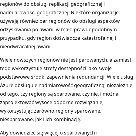
e
regionów do obsługi replikacji geograficznej i
j
nadmiarowości geograficznej. Niektóre organizacje
k
używają również par regionów do obsługi aspektów
r
odzyskiwania po awarii, w mało prawdopodobnym
a
przypadku, gdy region doświadcza katastrofalnej i
w
nieodwracalnej awarii.
ę
Wiele nowszych regionów nie jest parowanych, a zamiast
d
tego wykorzystuje strefy dostępności jako swoje
z
podstawowe środki zapewnienia redundancji. Wiele usług
i
Azure obsługuje nadmiarowość geograficzną, niezależnie
p
od tego, czy regiony są sparowane, czy nie, i można
r
zaprojektować wysoce odporne rozwiązanie,
a
wykorzystując zarówno regiony sparowane,
w
niesparowane, jak i ich kombinację.
e
g
Aby dowiedzieć się więcej o sparowanych i