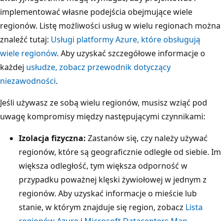
t
implementować własne podejścia obejmujące wiele
e
regionów. Listę możliwości usług w wielu regionach można
j
znaleźć tutaj:
Usługi platformy Azure, które obsługują
l
wiele regionów
. Aby uzyskać szczegółowe informacje o
i
każdej
usłudze, zobacz przewodnik dotyczący
n
niezawodności
.
i
i
Jeśli używasz ze sobą wielu regionów, musisz wziąć pod
z
uwagę kompromisy między następującymi czynnikami:
n
Izolacja fizyczna:
Zastanów się, czy należy używać
a
regionów, które są geograficznie odległe od siebie. Im
j
większa odległość, tym większa odporność w
d
przypadku poważnej klęski żywiołowej w jednym z
u
regionów. Aby uzyskać informacje o mieście lub
j
stanie, w którym znajduje się region, zobacz
Lista
e
regionów Azure
i
Microsoft Datacenters Map
.