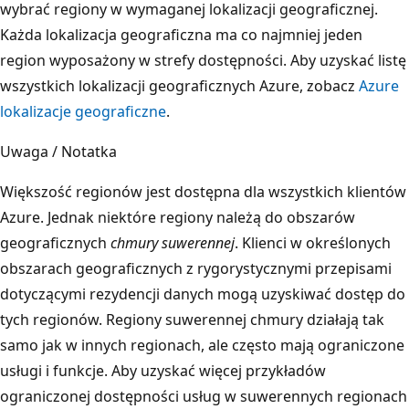
d
wybrać regiony w wymaganej lokalizacji geograficznej.
z
Każda lokalizacja geograficzna ma co najmniej jeden
y
region wyposażony w strefy dostępności. Aby uzyskać listę
d
wszystkich lokalizacji geograficznych Azure, zobacz
Azure
w
lokalizacje geograficzne
.
o
Uwaga / Notatka
m
a
Większość regionów jest dostępna dla wszystkich klientów
r
Azure. Jednak niektóre regiony należą do obszarów
e
geograficznych
chmury suwerennej
. Klienci w określonych
g
obszarach geograficznych z rygorystycznymi przepisami
i
dotyczącymi rezydencji danych mogą uzyskiwać dostęp do
o
tych regionów. Regiony suwerennej chmury działają tak
n
samo jak w innych regionach, ale często mają ograniczone
a
usługi i funkcje. Aby uzyskać więcej przykładów
m
ograniczonej dostępności usług w suwerennych regionach