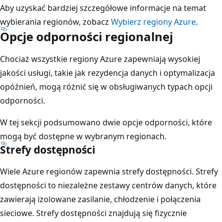
p
Aby uzyskać bardziej szczegółowe informacje na temat
r
wybierania regionów, zobacz
Wybierz regiony Azure
.
a
Opcje odporności regionalnej
w
Chociaż wszystkie regiony Azure zapewniają wysokiej
e
jakości usługi, takie jak rezydencja danych i optymalizacja
j
opóźnień, mogą różnić się w obsługiwanych typach opcji
k
odporności.
r
a
W tej sekcji podsumowano dwie opcje odporności, które
w
mogą być dostępne w wybranym regionach.
ę
Strefy dostępności
d
z
Wiele Azure regionów zapewnia strefy dostępności. Strefy
i
dostępności to niezależne zestawy centrów danych, które
l
zawierają izolowane zasilanie, chłodzenie i połączenia
e
sieciowe. Strefy dostępności znajdują się fizycznie