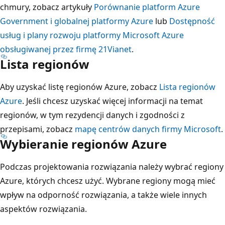
i
chmury, zobacz artykuły
Porównanie platform Azure
l
Government i globalnej platformy Azure
lub
Dostępność
i
usług i plany rozwoju platformy Microsoft Azure
n
obsługiwanej przez firmę 21Vianet
.
i
Lista regionów
a
Aby uzyskać listę regionów Azure, zobacz
Lista regionów
p
Azure
. Jeśli chcesz uzyskać więcej informacji na temat
o
regionów, w tym rezydencji danych i zgodności z
z
przepisami, zobacz
mapę centrów danych firmy Microsoft
.
i
Wybieranie regionów Azure
o
m
Podczas projektowania rozwiązania należy wybrać regiony
a
Azure, których chcesz użyć. Wybrane regiony mogą mieć
p
wpływ na odporność rozwiązania, a także wiele innych
r
aspektów rozwiązania.
z