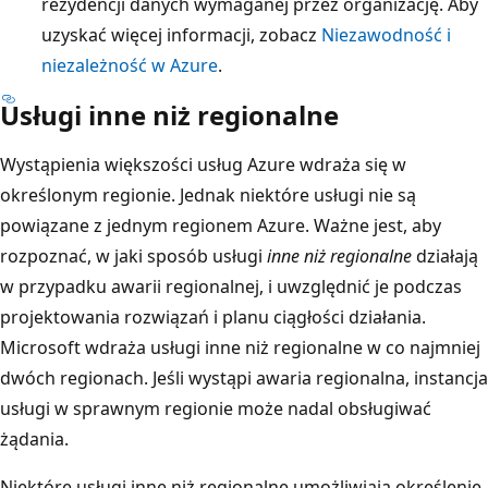
rezydencji danych wymaganej przez organizację. Aby
e
uzyskać więcej informacji, zobacz
Niezawodność i
k
niezależność w Azure
.
s
t
Usługi inne niż regionalne
:
„
Wystąpienia większości usług Azure wdraża się w
S
określonym regionie. Jednak niektóre usługi nie są
i
powiązane z jednym regionem Azure. Ważne jest, aby
e
rozpoznać, w jaki sposób usługi
inne niż regionalne
działają
ć
w przypadku awarii regionalnej, i uwzględnić je podczas
m
projektowania rozwiązań i planu ciągłości działania.
i
Microsoft wdraża usługi inne niż regionalne w co najmniej
ę
dwóch regionach. Jeśli wystąpi awaria regionalna, instancja
d
usługi w sprawnym regionie może nadal obsługiwać
z
żądania.
y
Niektóre usługi inne niż regionalne umożliwiają określenie