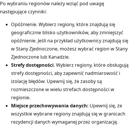
e
Po wybraniu regionów należy wziąć pod uwagę
r
następujące czynniki:
y
Opóźnienie. Wybierz regiony, które znajdują się
w
geograficznie blisko użytkowników, aby zmniejszyć
a
opóźnienie. Jeśli na przykład użytkownicy znajdują się
n
w Stany Zjednoczone, możesz wybrać region w Stany
a
Zjednoczone lub Kanadzie.
b
Strefy dostępności
. Wybierz regiony, które obsługują
i
strefy dostępności, aby zapewnić nadmiarowość i
e
izolację błędów. Upewnij się, że zasoby są
g
rozmieszczone w wielu strefach dostępności w
n
regionie.
i
Miejsce przechowywania danych:
Upewnij się, że
e
wszystkie wybrane regiony znajdują się w granicach
o
rezydencji danych wymaganej przez organizację.
d