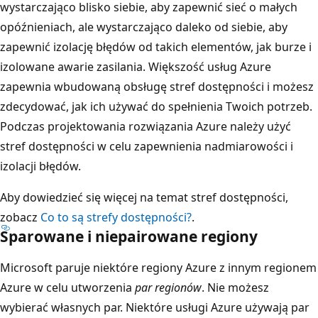
w
wystarczająco blisko siebie, aby zapewnić sieć o małych
e
opóźnieniach, ale wystarczająco daleko od siebie, aby
g
zapewnić izolację błędów od takich elementów, jak burze i
o
izolowane awarie zasilania. Większość usług Azure
r
zapewnia wbudowaną obsługę stref dostępności i możesz
e
zdecydować, jak ich używać do spełnienia Twoich potrzeb.
g
Podczas projektowania rozwiązania Azure należy użyć
i
stref dostępności w celu zapewnienia nadmiarowości i
o
izolacji błędów.
n
Aby dowiedzieć się więcej na temat stref dostępności,
u
zobacz
Co to są strefy dostępności?
.
d
Sparowane i niepairowane regiony
o
l
Microsoft paruje niektóre regiony Azure z innym regionem
e
Azure w celu utworzenia
par regionów
. Nie możesz
w
wybierać własnych par. Niektóre usługi Azure używają par