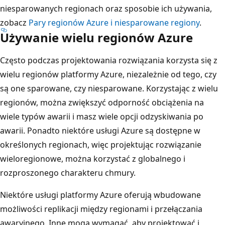
o
niesparowanych regionach oraz sposobie ich używania,
r
zobacz
Pary regionów Azure i niesparowane regiony
.
e
Używanie wielu regionów Azure
g
Często podczas projektowania rozwiązania korzysta się z
i
wielu regionów platformy Azure, niezależnie od tego, czy
o
są one sparowane, czy niesparowane. Korzystając z wielu
n
regionów, można zwiększyć odporność obciążenia na
u
wiele typów awarii i masz wiele opcji odzyskiwania po
.
awarii. Ponadto niektóre usługi Azure są dostępne w
P
określonych regionach, więc projektując rozwiązanie
o
wieloregionowe, można korzystać z globalnego i
w
rozproszonego charakteru chmury.
y
ż
Niektóre usługi platformy Azure oferują wbudowane
e
możliwości replikacji między regionami i przełączania
j
awaryjnego. Inne mogą wymagać, aby projektować i