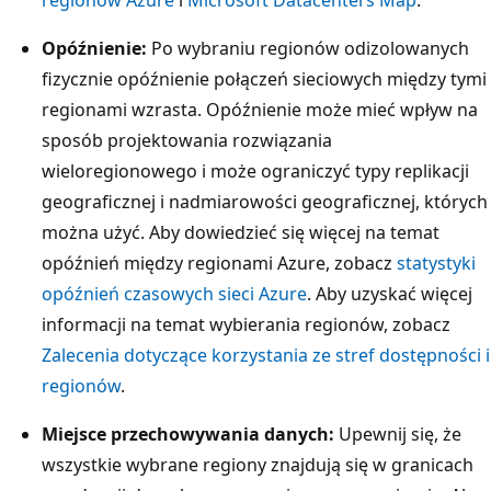
s
i
Opóźnienie:
Po wybraniu regionów odizolowanych
ę
fizycznie opóźnienie połączeń sieciowych między tymi
w
regionami wzrasta. Opóźnienie może mieć wpływ na
y
sposób projektowania rozwiązania
ś
wieloregionowego i może ograniczyć typy replikacji
r
geograficznej i nadmiarowości geograficznej, których
o
można użyć. Aby dowiedzieć się więcej na temat
d
opóźnień między regionami Azure, zobacz
statystyki
k
opóźnień czasowych sieci Azure
. Aby uzyskać więcej
o
informacji na temat wybierania regionów, zobacz
w
Zalecenia dotyczące korzystania ze stref dostępności i
a
regionów
.
n
Miejsce przechowywania danych:
Upewnij się, że
y
wszystkie wybrane regiony znajdują się w granicach
t