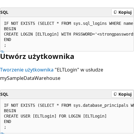
SQL
Kopiuj
IF NOT EXISTS (SELECT * FROM sys.sql_logins WHERE name 
BEGIN

CREATE LOGIN [ELTLogin] WITH PASSWORD='<strongpassword>
END

Utwórz użytkownika
Tworzenie użytkownika
"ELTLogin" w usłudze
mySampleDataWarehouse
SQL
Kopiuj
IF NOT EXISTS (SELECT * FROM sys.database_principals WH
BEGIN

CREATE USER [ELTLogin] FOR LOGIN [ELTLogin]

END
