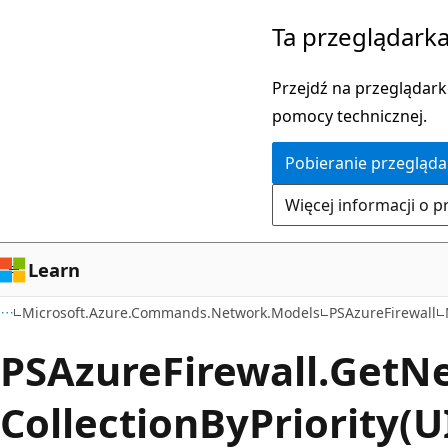
Przejdź
Przejdź
Ta przeglądarka
do
do
głównej
nawigacji
Przejdź na przeglądarkę
zawartości
na
pomocy technicznej.
stronie
Pobieranie przegląda
Więcej informacji o p
Learn
Microsoft.Azure.Commands.Network.Models
PSAzureFirewall
PSAzure
Firewall.
Get
N
Collection
ByPriority(U