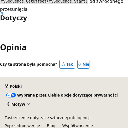
od zwróconego
mySequence.GetOffset(mySequence.Start)
przesunięcia.
Dotyczy
Tryb
odczytu
Opinia
wyłączony
Czy ta strona była pomocna?
Tak
Nie
Polski
Wybrane przez Ciebie opcje dotyczące prywatności
Motyw
Zastrzeżenie dotyczące sztucznej inteligencji
Poprzednie wersje
Blog
Współtworzenie