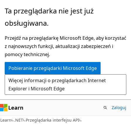
Przejdź
Przejdź
Ta przeglądarka nie jest już
do
do
obsługiwana.
głównej
nawigacji
zawartości
na
Przejdź na przeglądarkę Microsoft Edge, aby korzystać
stronie
z najnowszych funkcji, aktualizacji zabezpieczeń i
pomocy technicznej.
Pobieranie przeglądarki Microsoft Edge
Więcej informacji o przeglądarkach Internet
Explorer i Microsoft Edge
Learn
Zaloguj
C#
Learn
.NET
Przeglądarka interfejsu API