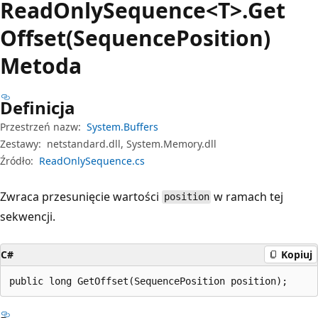
Read
Only
Sequence<T>.Get
Offset(SequencePosition)
Metoda
Definicja
Przestrzeń nazw:
System.Buffers
Zestawy:
netstandard.dll, System.Memory.dll
Źródło:
ReadOnlySequence.cs
Zwraca przesunięcie wartości
w ramach tej
position
sekwencji.
C#
Kopiuj
public long GetOffset(SequencePosition position);